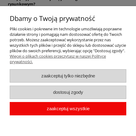
rysunkowym?
Tak, idealnie sprawdzi się jako wyróżnienie dla uczestników i
laureatów konkursów plastycznych lub zajęć artystycznych.
Dbamy o Twoją prywatność
3. Czy przypinka jest odpowiednia do noszenia na co dzień?
Pliki cookies i pokrewne im technologie umożliwiają poprawne
Oczywiście — jej metalowa konstrukcja i mocne zapięcie
działanie strony i pomagają nam dostosować ofertę do Twoich
zapewniają komfort i trwałość podczas codziennego użytkowania.
potrzeb. Możesz zaakceptować wykorzystanie przez nas
wszystkich tych plików i przejść do sklepu lub dostosować użycie
plików do swoich preferencji, wybierając opcję "Dostosuj zgody".
Więcej o plikach cookies przeczytasz w naszej Polityce
Pomoc
prywatności.
Moje konto
zaakceptuj tylko niezbędne
Płatności i dostawa
dostosuj zgody
Informacje
zaakceptuj wszystkie
O nas
copyright by Przypinka.pl 2009-2026 | Oprogramowanie
shoper