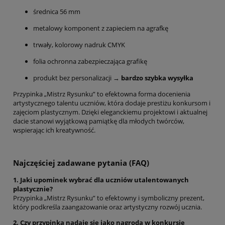
średnica 56 mm
metalowy komponent z zapieciem na agrafkę
trwały, kolorowy nadruk CMYK
folia ochronna zabezpieczająca grafikę
produkt bez personalizacji →
bardzo szybka wysyłka
Przypinka „Mistrz Rysunku” to efektowna forma docenienia
artystycznego talentu uczniów, która dodaje prestiżu konkursom i
zajęciom plastycznym. Dzięki eleganckiemu projektowi i aktualnej
dacie stanowi wyjątkową pamiątkę dla młodych twórców,
wspierając ich kreatywność.
Najczęściej zadawane pytania (FAQ)
1. Jaki upominek wybrać dla uczniów utalentowanych
plastycznie?
Przypinka „Mistrz Rysunku” to efektowny i symboliczny prezent,
który podkreśla zaangażowanie oraz artystyczny rozwój ucznia.
2. Czy przypinka nadaje się jako nagroda w konkursie