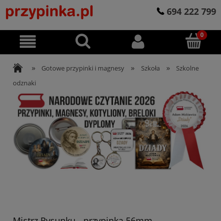
694 222 799
»
»
»
Gotowe przypinki i magnesy
Szkoła
Szkolne
odznaki
Mistrz Rysunku - przypinka 56mm