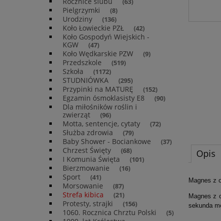
Rocznice ślubu
(63)
Pielgrzymki
(8)
Urodziny
(136)
Koło Łowieckie PZŁ
(42)
Koło Gospodyń Wiejskich -
KGW
(47)
Koło Wędkarskie PZW
(9)
Przedszkole
(519)
Szkoła
(1172)
STUDNIÓWKA
(295)
Przypinki na MATURĘ
(152)
Egzamin ósmoklasisty E8
(90)
Dla miłośników roślin i
zwierząt
(96)
Motta, sentencje, cytaty
(72)
Służba zdrowia
(79)
Baby Shower - Bociankowe
(37)
Chrzest Święty
(68)
Opis
I Komunia Święta
(101)
Bierzmowanie
(16)
Sport
(41)
Magnes z 
Morsowanie
(87)
Strefa kibica
(21)
Magnes z o
Protesty, strajki
(156)
sekunda m
1060. Rocznica Chrztu Polski
(5)