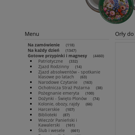
Menu
Orły do
Na zamówienie
(118)
Na każdy dzień
(1347)
Gotowe przypinki i magnesy
(4460)
Patriotyczne
(332)
Zjazd Rodzinny
(14)
Zjazd absolwentów - spotkanie
klasowe po latach
(63)
Narodowe Czytanie
(163)
Ochotnicza Straż Pożarna
(38)
Pożegnanie emeryta
(100)
Dożynki - Święto Plonów
(74)
Kolonie, obozy, rajdy
(66)
Harcerskie
(107)
Biblioteki
(87)
Wieczór Panieński i
Kawalerski
(161)
Ślub i wesele
(661)