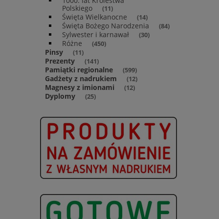
1000. lat Królestwa
Polskiego
(11)
Święta Wielkanocne
(14)
Święta Bożego Narodzenia
(84)
Sylwester i karnawał
(30)
Różne
(450)
Pinsy
(11)
Prezenty
(141)
Pamiątki regionalne
(599)
Gadżety z nadrukiem
(12)
Magnesy z imionami
(12)
Dyplomy
(25)