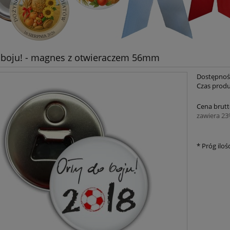
 boju! - magnes z otwieraczem 56mm
Dostępnoś
Czas produ
Cena brutt
zawiera 2
*
Próg ilośc