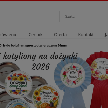
mówienie
Cennik
Oferta
Kontakt
J
Orły do boju! - magnes z otwieraczem 56mm