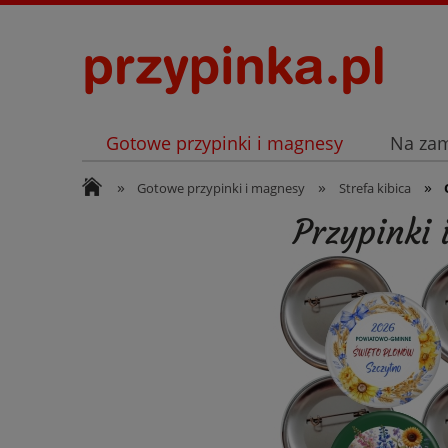
Gotowe przypinki i magnesy
Na za
»
»
»
Archiwum
Listopad
Gotowe przypinki i magnesy
Strefa kibica