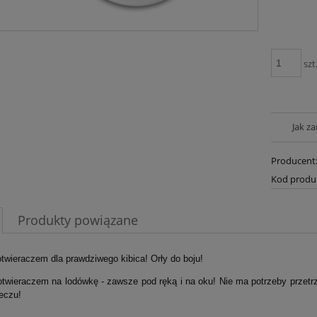
szt
Jak z
Producent
Kod produ
Produkty powiązane
otwieraczem
dla prawdziwego kibica! Orły do boju!
twieraczem na lodówkę - zawsze pod ręką i na oku! Nie ma potrzeby przetrz
eczu!