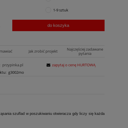
1-9 sztuk
do koszyka
.
Najczęściej zadawane
amawiać
Jak zrobić projekt
pytania
:
przypinka.pl
zapytaj o cenę HURTOWĄ
ktu:
g3002mo
ąsania szuflad w poszukiwaniu otwieracza gdy liczy się każda