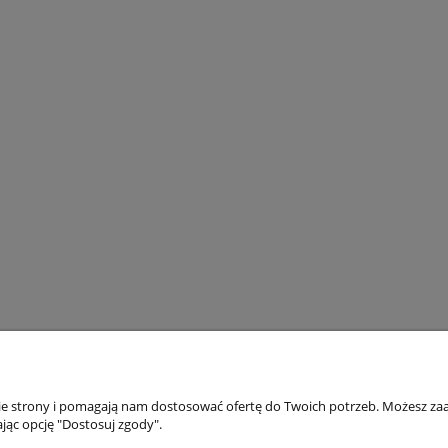
nie strony i pomagają nam dostosować ofertę do Twoich potrzeb. Możesz zaa
Płatności i dostawa
Informacje
jąc opcję "Dostosuj zgody".
Formy płatności
Oferta