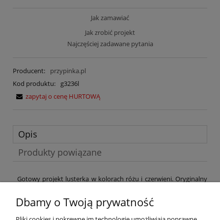
Jak zamawiać
Jak zrobić projekt
Najczęściej zadawane pytania
Producent:
przypinka.pl
Kod produktu:
g3236l
zapytaj o cenę HURTOWĄ
Opis
Produkty powiązane
Gotowy projekt lusterka w kolorach różu i czerwieni. Oryginalny
gadżet weselny oraz wspaniała pamiątka dla tych, którzy wspólnie
z Młodymi będą świętować początek ich nowej drogi życia.
Dbamy o Twoją prywatność
Pamiętaj aby w uwagach do zamówienia podać Wasze imiona i
Pliki cookies i pokrewne im technologie umożliwiają poprawne