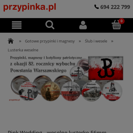
694 222 799
»
»
»
Gotowe przypinki i magnesy
Ślub i wesele
Lusterka weselne
Pink Wedding - weselne lusterko 56mm