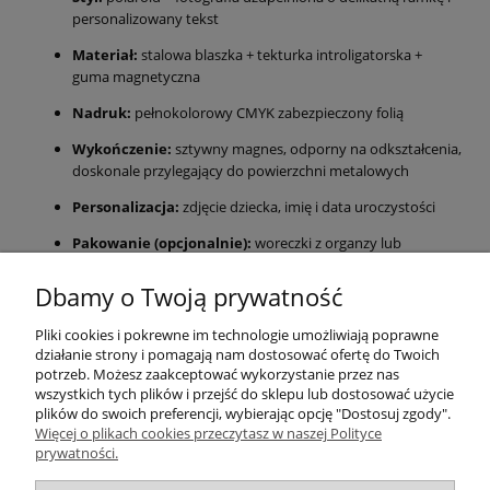
personalizowany tekst
Materiał:
stalowa blaszka + tekturka introligatorska +
guma magnetyczna
Nadruk:
pełnokolorowy CMYK zabezpieczony folią
Wykończenie:
sztywny magnes, odporny na odkształcenia,
doskonale przylegający do powierzchni metalowych
Personalizacja:
zdjęcie dziecka, imię i data uroczystości
Pakowanie (opcjonalnie):
woreczki z organzy lub
celofanowe (za dopłatą)
Dbamy o Twoją prywatność
Personalizowany magnes 78 × 53 mm w stylu polaroid to
elegancka pamiątka Chrztu Świętego. Dzięki trwałej konstrukcji i
Pliki cookies i pokrewne im technologie umożliwiają poprawne
estetycznemu wykonaniu doskonale sprawdzi się jako drobny
działanie strony i pomagają nam dostosować ofertę do Twoich
prezent dla gości.
potrzeb. Możesz zaakceptować wykorzystanie przez nas
Realizacja zamówienia następuje po akceptacji projektu.
wszystkich tych plików i przejść do sklepu lub dostosować użycie
plików do swoich preferencji, wybierając opcję "Dostosuj zgody".
Więcej o plikach cookies przeczytasz w naszej Polityce
Pomoc
prywatności.
Moje konto