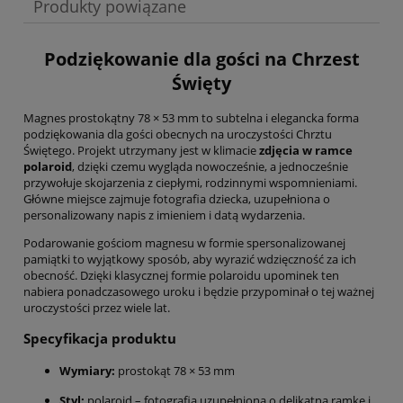
Produkty powiązane
Podziękowanie dla gości na Chrzest
Święty
Magnes prostokątny 78 × 53 mm to subtelna i elegancka forma
podziękowania dla gości obecnych na uroczystości Chrztu
Świętego. Projekt utrzymany jest w klimacie
zdjęcia w ramce
polaroid
, dzięki czemu wygląda nowocześnie, a jednocześnie
przywołuje skojarzenia z ciepłymi, rodzinnymi wspomnieniami.
Główne miejsce zajmuje fotografia dziecka, uzupełniona o
personalizowany napis z imieniem i datą wydarzenia.
Podarowanie gościom magnesu w formie spersonalizowanej
pamiątki to wyjątkowy sposób, aby wyrazić wdzięczność za ich
obecność. Dzięki klasycznej formie polaroidu upominek ten
nabiera ponadczasowego uroku i będzie przypominał o tej ważnej
uroczystości przez wiele lat.
Specyfikacja produktu
Wymiary:
prostokąt 78 × 53 mm
Styl:
polaroid – fotografia uzupełniona o delikatną ramkę i