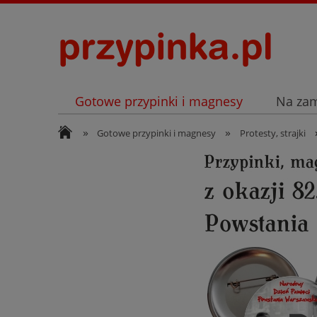
Gotowe przypinki i magnesy
Na za
»
»
Archiwum
Listopad
Gotowe przypinki i magnesy
Protesty, strajki