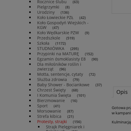
Rocznice ślubu
(63)
Pielgrzymki
(8)
Urodziny
(136)
Koło Łowieckie PZŁ
(42)
Koło Gospodyń Wiejskich -
KGW
(47)
Koło Wędkarskie PZW
(9)
Przedszkole
(519)
Szkoła
(1172)
STUDNIÓWKA
(295)
Przypinki na MATURĘ
(152)
Egzamin ósmoklasisty E8
(90)
Dla miłośników roślin i
zwierząt
(96)
Motta, sentencje, cytaty
(72)
Służba zdrowia
(79)
Baby Shower - Bociankowe
(37)
Chrzest Święty
(68)
Opis
I Komunia Święta
(101)
Bierzmowanie
(16)
Sport
(41)
Gotowa prz
Morsowanie
(87)
w kampanii
Strefa kibica
(21)
Protesty, strajki
(156)
Kulminacją
Strajk Pielęgniarek i