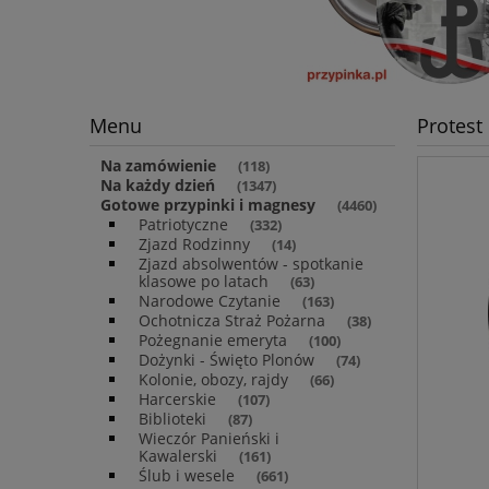
Menu
Protest
Na zamówienie
(118)
Na każdy dzień
(1347)
Gotowe przypinki i magnesy
(4460)
Patriotyczne
(332)
Zjazd Rodzinny
(14)
Zjazd absolwentów - spotkanie
klasowe po latach
(63)
Narodowe Czytanie
(163)
Ochotnicza Straż Pożarna
(38)
Pożegnanie emeryta
(100)
Dożynki - Święto Plonów
(74)
Kolonie, obozy, rajdy
(66)
Harcerskie
(107)
Biblioteki
(87)
Wieczór Panieński i
Kawalerski
(161)
Ślub i wesele
(661)