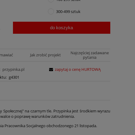
300-499 sztuk
do koszyka
.
Najczęściej zadawane
amawiać
Jak zrobić projekt
pytania
:
przypinka.pl
zapytaj o cenę HURTOWĄ
ktu:
g4301
połecznej" na czarnym tle. Przypinka jest środkiem wyrazu
walce o poprawę warunków zatrudnienia.
Dnia Pracownika Socjalnego obchodzonego 21 listopada.