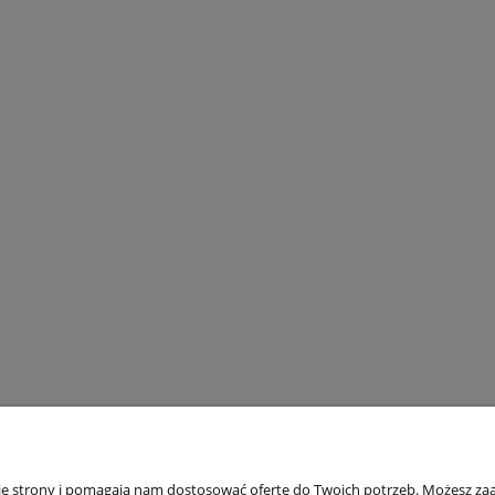
nie strony i pomagają nam dostosować ofertę do Twoich potrzeb. Możesz zaa
Płatności i dostawa
Informacje