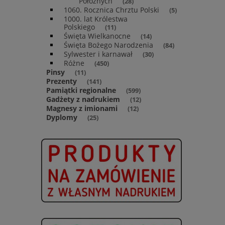
Położnych
(28)
1060. Rocznica Chrztu Polski
(5)
1000. lat Królestwa
Polskiego
(11)
Święta Wielkanocne
(14)
Święta Bożego Narodzenia
(84)
Sylwester i karnawał
(30)
Różne
(450)
Pinsy
(11)
Prezenty
(141)
Pamiątki regionalne
(599)
Gadżety z nadrukiem
(12)
Magnesy z imionami
(12)
Dyplomy
(25)