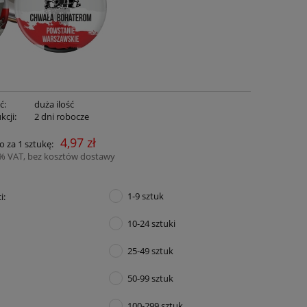
ć:
duża ilość
kcji:
2 dni robocze
4,97 zł
o za 1 sztukę:
3% VAT, bez kosztów dostawy
1-9 sztuk
i:
10-24 sztuki
25-49 sztuk
50-99 sztuk
100-299 sztuk