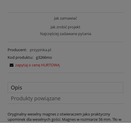
Jak zamawiać
Jak zrobić projekt
Najczęściej zadawane pytania
Producent:
przypinka.pl
Kod produktu:
g3266mo
zapytaj o cenę HURTOWĄ
Opis
Produkty powiązane
Oryginalny weselny magnes z otwieraczem jako praktyczny
upominek dla weselnych gości. Magnes w rozmiarze 56 mm. Tło w
stylowym kolorze modnym w 2020 roku - Classic Blue. U góry i u
dołu projektu elementy ozdobne w formie gałązek. Na środku