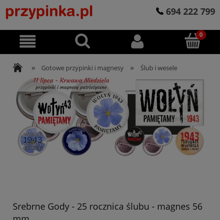
694 222 799
»
»
Gotowe przypinki i magnesy
Ślub i wesele
Srebrne Gody - 25 rocznica ślubu - magnes 56
mm