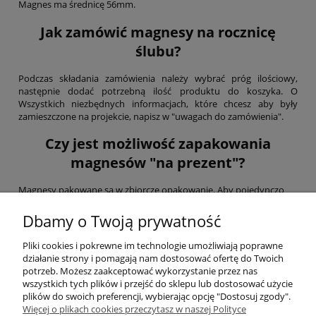
Magnes ma średnicę 56mm.
Jak zamówić magnesy na rocznicę
ślubu?
Podczas składania zamówienia należy wybrać próg ilościowy,
następnie dodać potrzebną ilość produktu do koszyka. O
Wszystkich niezbędnych informacjach, które chcesz aby były
zamieszczone na projekcie, napisz w "uwagach do zamówienia".
Czy jest możliwość zapakowania
magnesów "na prezent"?
Magnesy pakowane są w zbiorcze opakowanie. Aby pojedynczo
zapakować każdy magnes proponujemy do zakupu
dodać
woreczki celofanowe
zaklejane lub
woreczki z organzy
.
Dbamy o Twoją prywatność
Jak szybko otrzymam zamówienie?
Pliki cookies i pokrewne im technologie umożliwiają poprawne
działanie strony i pomagają nam dostosować ofertę do Twoich
Magnesy produkujemy w ciągu kilku dni roboczych. Należy
potrzeb. Możesz zaakceptować wykorzystanie przez nas
pamiętać aby potwierdzić wysłaną przez nas wizualizację.
wszystkich tych plików i przejść do sklepu lub dostosować użycie
plików do swoich preferencji, wybierając opcję "Dostosuj zgody".
Więcej o plikach cookies przeczytasz w naszej Polityce
Pomoc