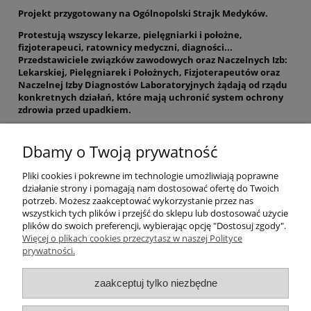
Projekt przygotowany na Ogólnopolski Strajk Medyków.
Protestują wszyscy lekarze, pielęgniarki i położne,
fizjoterapeuci, ratownicy medyczni, diagności...
Przedstawiciele związków zawodowych oraz Naczelnych Izb:
Lekarskiej, Pielęgniarek i Położnych, Fizjoterapeutów oraz
Naczelnej Izby Diagnostów Laboratoryjnych żądają od rządu
konkretnych działań, które mają uchronić system ochrony
zdrowia przed upadkiem.
Wspierajmy służbę zdrowia w tym trudnym czasie.
Pokażmy
im, że są dla nas ważni i nie poradzimy sobie bez nich.
Dbamy o Twoją prywatność
Wspomagajmy ich jak możemy, nawet indywidualnie i prywatnie.
Pliki cookies i pokrewne im technologie umożliwiają poprawne
Okrągła, biała przypinka z symbolem laski Eskulapa oraz napisem:
działanie strony i pomagają nam dostosować ofertę do Twoich
STRAJK MEDYKÓW.
potrzeb. Możesz zaakceptować wykorzystanie przez nas
wszystkich tych plików i przejść do sklepu lub dostosować użycie
plików do swoich preferencji, wybierając opcję "Dostosuj zgody".
Więcej o plikach cookies przeczytasz w naszej Polityce
Pomoc
prywatności.
Moje konto
zaakceptuj tylko niezbędne
Płatności i dostawa