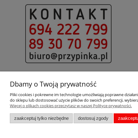
Dbamy o Twoją prywatność
Pliki cookies i pokrewne im technologie umożliwiają poprawne działa
Pomoc
Moje konto
do sklepu lub dostosować użycie plików do swoich preferencji, wybiera
Więcej o plikach cookies przeczytasz w naszej Polityce prywatności.
Pytania i odpowiedzi
Twoje zamówienia
Metki
Ustawienia konta
zaakceptuj tylko niezbędne
dostosuj zgody
zaakceptu
Zwroty i reklamacje
Regulamin
Polityka prywatności