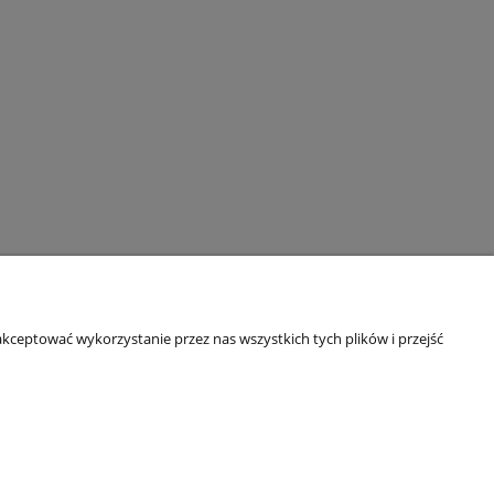
kceptować wykorzystanie przez nas wszystkich tych plików i przejść
O nas
O firmie
kowe B2B
Referencje
Blog
Kontakt