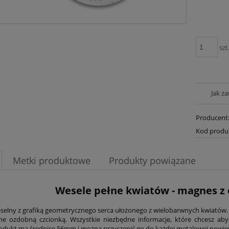
szt
Jak z
Producent
Kod produ
Metki produktowe
Produkty powiązane
Wesele pełne kwiatów - magnes 
elny z grafiką geometrycznego serca ułożonego z wielobarwnych kwiatów. 
ne ozdobną czcionką. Wszystkie niezbędne informacje, które chcesz ab
dukt ma średnicę 56mm i można przyczepić go do każdej metalowej powie