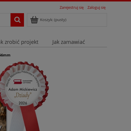
Zarejestruj się
Zaloguj się
Koszyk:
(pusty)
ak zrobić projekt
Jak zamawiać
m 56mm