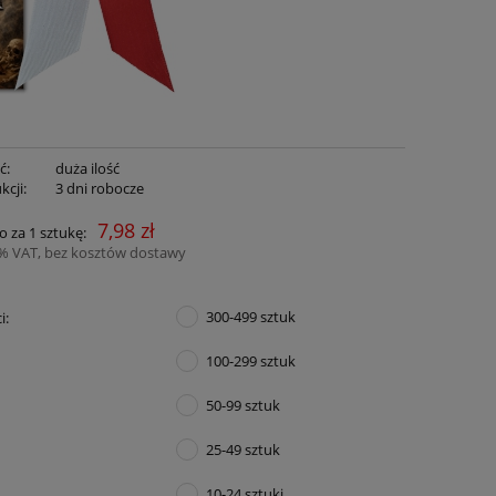
ć:
duża ilość
kcji:
3 dni robocze
7,98 zł
o za 1 sztukę:
3% VAT, bez kosztów dostawy
300-499 sztuk
i:
100-299 sztuk
50-99 sztuk
25-49 sztuk
10-24 sztuki