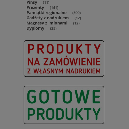
Pinsy
(11)
Prezenty
(141)
Pamiątki regionalne
(599)
Gadżety z nadrukiem
(12)
Magnesy z imionami
(12)
Dyplomy
(25)