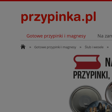
Gotowe przypinki i magnesy
Na za
»
»
»
Archiwum
Listopad
Gotowe przypinki i magnesy
Ślub i wesele