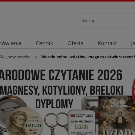
mówienie
Cennik
Oferta
Kontakt
J
»
Magnesy weselne
Wesele pełne kwiatów - magnes z otwieracze