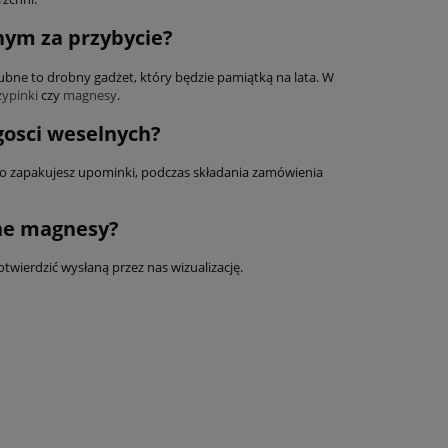
nym za przybycie?
bne to drobny gadżet, który będzie pamiątką na lata. W
zypinki
czy
magnesy
.
gosci weselnych?
 co zapakujesz upominki, podczas składania zamówienia
ne magnesy?
wierdzić wysłaną przez nas wizualizację.