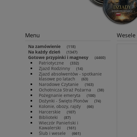
Menu
Wesele
Na zamówienie
(118)
Na każdy dzień
(1347)
Gotowe przypinki i magnesy
(4460)
Patriotyczne
(332)
Zjazd Rodzinny
(14)
Zjazd absolwentów - spotkanie
klasowe po latach
(63)
Narodowe Czytanie
(163)
Ochotnicza Straż Pożarna
(38)
Pożegnanie emeryta
(100)
Dożynki - Święto Plonów
(74)
Kolonie, obozy, rajdy
(66)
Harcerskie
(107)
Biblioteki
(87)
Wieczór Panieński i
Kawalerski
(161)
Ślub i wesele
(661)