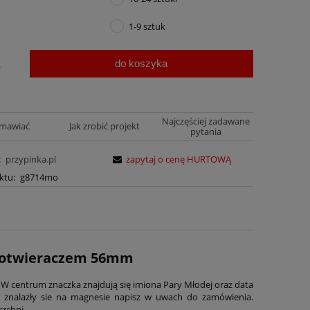
1-9 sztuk
do koszyka
.
Najczęściej zadawane
amawiać
Jak zrobić projekt
pytania
:
przypinka.pl
zapytaj o cenę HURTOWĄ
ktu:
g8714mo
z otwieraczem 56mm
W centrum znaczka znajdują się imiona Pary Młodej oraz data
y znalazły sie na magnesie napisz w uwach do zamówienia.
rzchni.