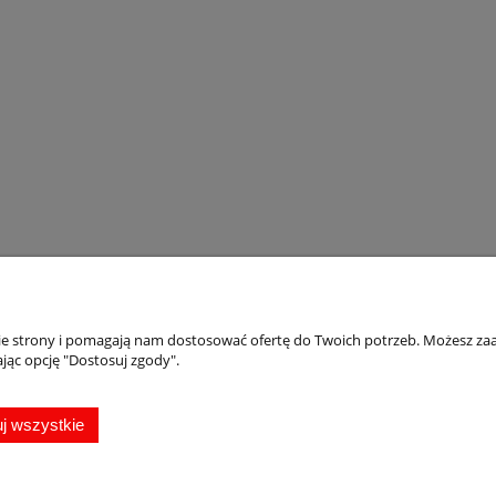
nie strony i pomagają nam dostosować ofertę do Twoich potrzeb. Możesz zaa
Płatności i dostawa
Informacje
jąc opcję "Dostosuj zgody".
Formy płatności
Oferta
Rabaty i promocje
Magnesy pamiąt
j wszystkie
Czas i koszty dostawy
Jak zamawiać
Czas realizacji zamówienia
Jak zrobić projekt
Jak kupować?