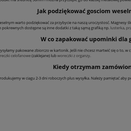
Jak podziękować gosciom wesel
selnym warto podziękować za przybycie na naszą uroczystosć. Magnesy ślu
 pokrewnych dostępne są inne dodatki z taką sąmą grafiką np.
lusterka
,
pr
W co zapakować upominki dla 
syłamy pakowane zbiorczo w kartonik. Jeśli nie chcesz martwić się o to, w
reczki celofanowe
(zaklejane) lub
woreczki z organzy
.
Kiedy otrzymam zamówio
odukujemy w ciagu 2-3 dni roboczych plus wysyłka. Należy pamiętać aby pot