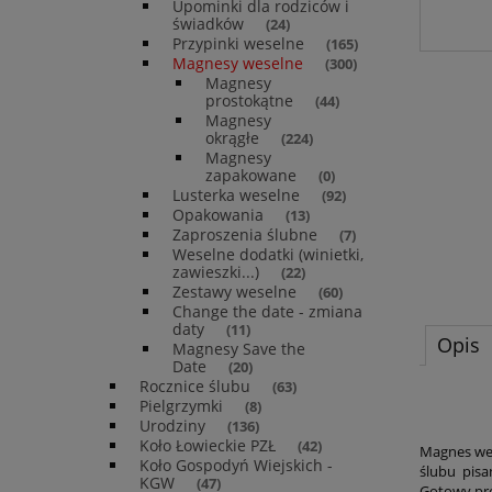
Upominki dla rodziców i
świadków
(24)
Przypinki weselne
(165)
Magnesy weselne
(300)
Magnesy
prostokątne
(44)
Magnesy
okrągłe
(224)
Magnesy
zapakowane
(0)
Lusterka weselne
(92)
Opakowania
(13)
Zaproszenia ślubne
(7)
Weselne dodatki (winietki,
zawieszki...)
(22)
Zestawy weselne
(60)
Change the date - zmiana
daty
(11)
Opis
Magnesy Save the
Date
(20)
Rocznice ślubu
(63)
Pielgrzymki
(8)
Urodziny
(136)
Koło Łowieckie PZŁ
(42)
Magnes wes
Koło Gospodyń Wiejskich -
ślubu pisa
KGW
(47)
Gotowy pro