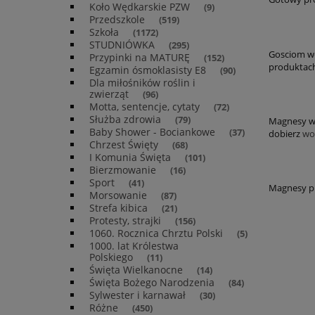
Koło Wędkarskie PZW
(9)
Przedszkole
(519)
Szkoła
(1172)
STUDNIÓWKA
(295)
Gosciom we
Przypinki na MATURĘ
(152)
produktach
Egzamin ósmoklasisty E8
(90)
Dla miłośników roślin i
zwierząt
(96)
Motta, sentencje, cytaty
(72)
Służba zdrowia
(79)
Magnesy wy
Baby Shower - Bociankowe
(37)
dobierz
wo
Chrzest Święty
(68)
I Komunia Święta
(101)
Bierzmowanie
(16)
Sport
(41)
Magnesy pr
Morsowanie
(87)
Strefa kibica
(21)
Protesty, strajki
(156)
1060. Rocznica Chrztu Polski
(5)
1000. lat Królestwa
Polskiego
(11)
Święta Wielkanocne
(14)
Święta Bożego Narodzenia
(84)
Sylwester i karnawał
(30)
Różne
(450)