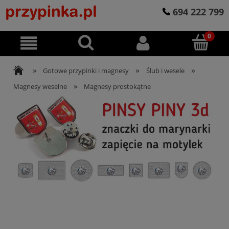
694 222 799
»
»
»
Gotowe przypinki i magnesy
Ślub i wesele
»
Magnesy weselne
Magnesy prostokątne