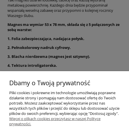
Taki magnes ubarwi lodówkę, tablicę oraz każdą wybraną
metalową powierzchnię. Każdego dnia będzie przypominał
wspaniałą weselną zabawę oraz przypomni o kolejnej rocznicy
Waszego ślubu.
Magnes ma wymiar 53 x 78 mm, składa się z 5 połączonych ze
sobą warstw:
1. Folia zabezpieczająca, nadająca połysk.
2. Pełnokolorowy nadruk cyfrowy.
3. Blacha nierdzewna (magnes jest sztywny).
4. Tektura introligatorska.
5. Magnes.
Dbamy o Twoją prywatność
Dodatkowo zakupione u nas magnesy możemy
zapakować w
elegancki, zaklejany woreczek.
Wystarczy dodać do koszyka
Pliki cookies i pokrewne im technologie umożliwiają poprawne
produkt
"Pakowanie w woreczek"
w ilości odpowiadającej ilości
działanie strony i pomagają nam dostosować ofertę do Twoich
zakupionych magnesów.
potrzeb. Możesz zaakceptować wykorzystanie przez nas
wszystkich tych plików i przejść do sklepu lub dostosować użycie
plików do swoich preferencji, wybierając opcję "Dostosuj zgody".
Więcej o plikach cookies przeczytasz w naszej Polityce
Pomoc
prywatności.