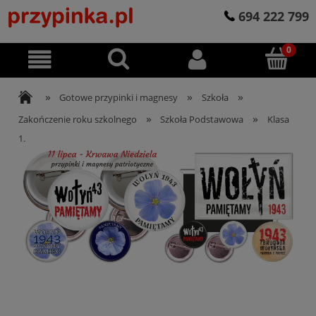
694 222 799
»
»
»
Gotowe przypinki i magnesy
Szkoła
»
»
Zakończenie roku szkolnego
Szkoła Podstawowa
Klasa
1.