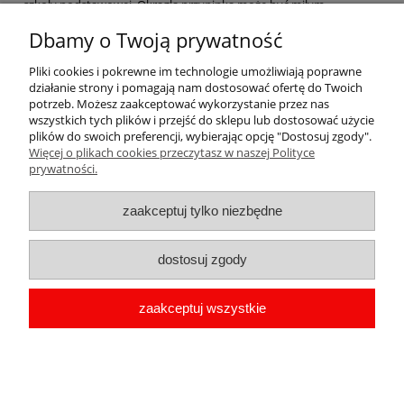
szkoły podstawowej. Okrągła przypinka może być miłym
upominkiem dla dzieci, które ukończyły pierwszy etap nauki
Dbamy o Twoją prywatność
szkolnej. Gadżet może być ciekawym prezentem od wychowawcy
klasy. Okolicznościowa przypinka o średnicy 56 mm posiada jasne
tło. Na środku projektu znajduje się wyraźny, duży napis:
Pliki cookies i pokrewne im technologie umożliwiają poprawne
,,Powodzenia w 2.klasie!''. Na górze projektu widnieją grafiki trzech
działanie strony i pomagają nam dostosować ofertę do Twoich
szczęśliwych, czterolistnych koniczynek. Na dole skrzyżowane
potrzeb. Możesz zaakceptować wykorzystanie przez nas
ołówki. Przypinka z tyłu zapinana jest na agrafkę.
wszystkich tych plików i przejść do sklepu lub dostosować użycie
plików do swoich preferencji, wybierając opcję "Dostosuj zgody".
Więcej o plikach cookies przeczytasz w naszej Polityce
Pomoc
prywatności.
Moje konto
zaakceptuj tylko niezbędne
Płatności i dostawa
dostosuj zgody
Informacje
zaakceptuj wszystkie
O nas
copyright by Przypinka.pl 2009-2026 | Oprogramowanie
shoper
pokaż pełną wersję strony