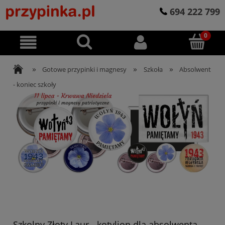
694 222 799
»
»
»
Gotowe przypinki i magnesy
Szkoła
Absolwent
- koniec szkoły
Szkolny Złoty Laur - kotylion dla absolwenta