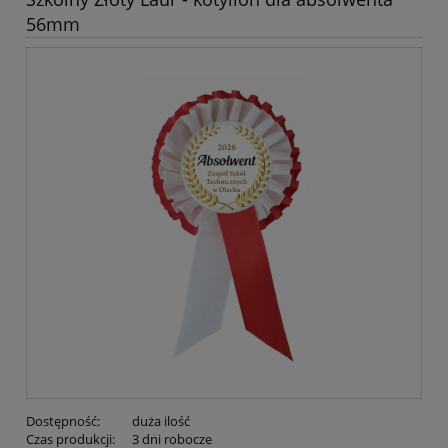
56mm
Dostępność:
duża ilość
Czas produkcji:
3 dni robocze