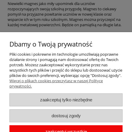
Niewielki magnes jako miły upominek dla uczniów
rozpoczynających swoją szkolną przygodę. Magnes to ciekawy
pomysł na przyjazne powitanie uczniów w nowej klasie oraz
wsparcie ich w tym roku szkolnym. Magnes można przyczepić na
każdej metalowej powierzchni. Będzie on pamiątką na długie lata.
Magnes posiada jasnobrązowe tło, wokół którego umieszczona
jest grafika przedstawiająca wianek z elementów jesiennej
Dbamy o Twoją prywatność
przyrody. Na środku znajduje się napis: ,,Witaj szkoło!'', zaś poniżej
dodany rok szkolny.
Pliki cookies i pokrewne im technologie umożliwiają poprawne
Okrągły magnes ma średnicę 56 mm. Składa się on z tylnej blachy z
działanie strony i pomagają nam dostosować ofertę do Twoich
magnesem, przedniej blaszki, wyciętej grafiki oraz folii
potrzeb. Możesz zaakceptować wykorzystanie przez nas
zabezpieczającej. Elementy łączone są w prasie.
wszystkich tych plików i przejść do sklepu lub dostosować użycie
plików do swoich preferencji, wybierając opcję "Dostosuj zgody".
Więcej o plikach cookies przeczytasz w naszej Polityce
Pomoc
prywatności.
Moje konto
zaakceptuj tylko niezbędne
Płatności i dostawa
dostosuj zgody
Informacje
zaakceptuj wszystkie