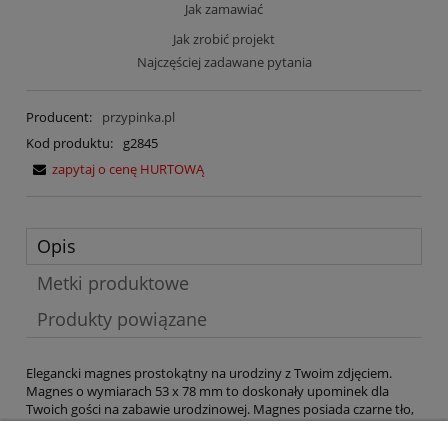
Jak zamawiać
Jak zrobić projekt
Najczęściej zadawane pytania
Producent:
przypinka.pl
Kod produktu:
g2845
zapytaj o cenę HURTOWĄ
Opis
Metki produktowe
Produkty powiązane
Elegancki magnes prostokątny na urodziny z Twoim zdjęciem.
Magnes o wymiarach 53 x 78 mm to doskonały upominek dla
Twoich gości na zabawie urodzinowej. Magnes posiada czarne tło,
na którym znajduje się grafika złotej fali. Po lewej stronie widoczne
jest miejsce na umieszczenie Twojego zdjęcia. Po prawej stronie