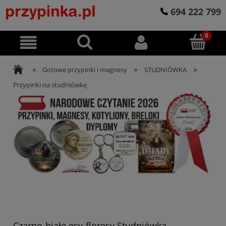
694 222 799
»
»
»
Gotowe przypinki i magnesy
STUDNIÓWKA
Przypinki na studniówkę
Czarno-białe esy-floresy Studniówka -