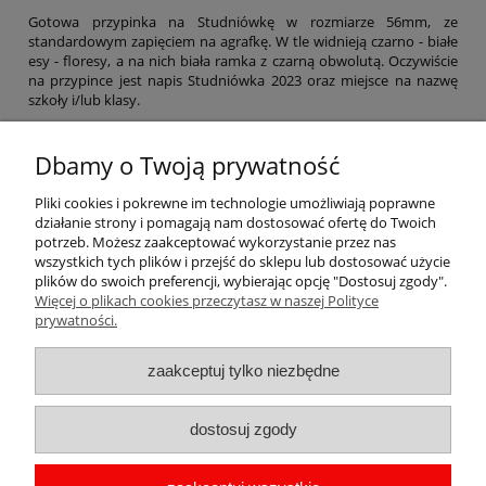
Gotowa przypinka na Studniówkę w rozmiarze 56mm, ze
standardowym zapięciem na agrafkę. W tle widnieją czarno - białe
esy - floresy, a na nich biała ramka z czarną obwolutą. Oczywiście
na przypince jest napis Studniówka 2023 oraz miejsce na nazwę
szkoły i/lub klasy.
O napisie jaki potrzebujesz na przypince (nazwa szkoły, klasy, data
itp.) napisz w "uwagach do zamówienia" w trakcie składania
Dbamy o Twoją prywatność
zamówienia.
Pliki cookies i pokrewne im technologie umożliwiają poprawne
Przed realizacją zamówienia zawsze wysyłamy wizualizację do
działanie strony i pomagają nam dostosować ofertę do Twoich
akceptacji.
potrzeb. Możesz zaakceptować wykorzystanie przez nas
wszystkich tych plików i przejść do sklepu lub dostosować użycie
plików do swoich preferencji, wybierając opcję "Dostosuj zgody".
Więcej o plikach cookies przeczytasz w naszej Polityce
Pomoc
prywatności.
Moje konto
zaakceptuj tylko niezbędne
Płatności i dostawa
dostosuj zgody
Informacje