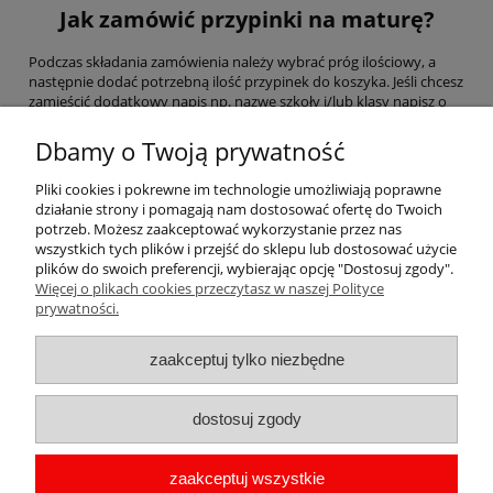
Jak zamówić przypinki na maturę?
Podczas składania zamówienia należy wybrać próg ilościowy, a
następnie dodać potrzebną ilość przypinek do koszyka. Jeśli chcesz
zamieścić dodatkowy napis np. nazwę szkoły i/lub klasy napisz o
tym w "uwagach do zamówienia". Należy zauważyć, ze im większa
ilość przypinek wpadnie do koszyka, tym cena jest niższa :)
Dbamy o Twoją prywatność
Jaki jest czas realizacji zamówienia?
Pliki cookies i pokrewne im technologie umożliwiają poprawne
działanie strony i pomagają nam dostosować ofertę do Twoich
Przypinki produkujemy w ciągu kilku dni roboczych, należy
potrzeb. Możesz zaakceptować wykorzystanie przez nas
pamiętać o tym aby potwierdzić wysłaną przez nas wizualizację.
wszystkich tych plików i przejść do sklepu lub dostosować użycie
plików do swoich preferencji, wybierając opcję "Dostosuj zgody".
Więcej o plikach cookies przeczytasz w naszej Polityce
Pomoc
prywatności.
Moje konto
zaakceptuj tylko niezbędne
Płatności i dostawa
dostosuj zgody
Informacje
zaakceptuj wszystkie