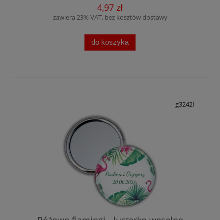
4,97 zł
zawiera 23% VAT, bez kosztów dostawy
do koszyka
g3242l
Różowe flamingi - lusterko weselne