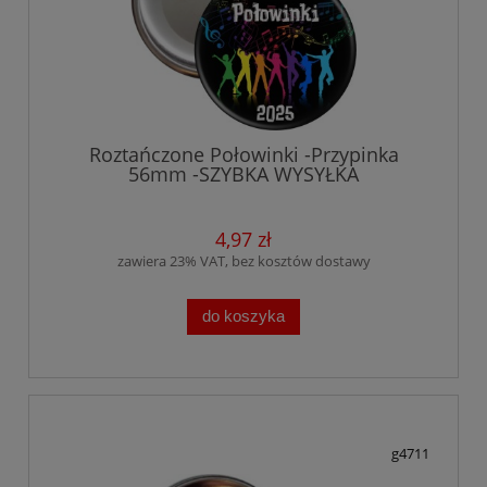
Roztańczone Połowinki -Przypinka
56mm -SZYBKA WYSYŁKA
4,97 zł
zawiera 23% VAT, bez kosztów dostawy
do koszyka
g4711