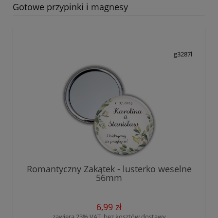
Gotowe przypinki i magnesy
g3287l
Romantyczny Zakątek - lusterko weselne
56mm
6,99 zł
zawiera 23% VAT, bez kosztów dostawy