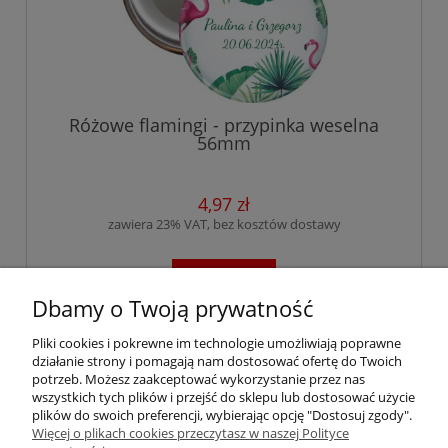
Różowe flamingi - przypinka weselna
56mm
4,97 zł
zawiera 23% VAT, bez kosztów dostawy
do koszyka
Dbamy o Twoją prywatność
Pliki cookies i pokrewne im technologie umożliwiają poprawne
«
1
...
129
130
131
132
133
...
działanie strony i pomagają nam dostosować ofertę do Twoich
172
»
potrzeb. Możesz zaakceptować wykorzystanie przez nas
wszystkich tych plików i przejść do sklepu lub dostosować użycie
plików do swoich preferencji, wybierając opcję "Dostosuj zgody".
Więcej o plikach cookies przeczytasz w naszej Polityce
Pomoc