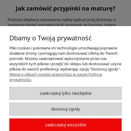
Jak zamówić przypinki na maturę?
Podczas składania zamówienia należy wybrać próg ilościowy, a
następnie dodać potrzebną ilość przypinek do koszyka. Należy
zauważyć, ze im większa ilość przypinek wpadnie do koszyka, tym
cena jest niższa :)
Dbamy o Twoją prywatność
Jaki jest czas realizacji zamówienia?
Pliki cookies i pokrewne im technologie umożliwiają poprawne
działanie strony i pomagają nam dostosować ofertę do Twoich
Przypinki z tym projektem nie wymagają nanoszenia zmian,
potrzeb. Możesz zaakceptować wykorzystanie przez nas
dlatego ich wysyłka następuje ekspresowo.
wszystkich tych plików i przejść do sklepu lub dostosować użycie
plików do swoich preferencji, wybierając opcję "Dostosuj zgody".
Więcej o plikach cookies przeczytasz w naszej Polityce
Pomoc
prywatności.
Moje konto
zaakceptuj tylko niezbędne
Płatności i dostawa
dostosuj zgody
Informacje
zaakceptuj wszystkie