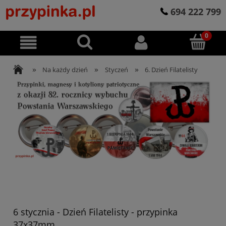
694 222 799
»
»
»
Na każdy dzień
Styczeń
6. Dzień Filatelisty
6 stycznia - Dzień Filatelisty - przypinka
37x37mm