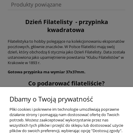
Produkty powiązane
Dzień Filatelisty - przypinka
kwadratowa
Filatelistyka to hobby polegające na kolekcjonowaniu eksponatów
pocztowych, głównie znaczków. W Polsce filateliści mają swój
dzień, który obchodzą 6 stycznia jako Dzień Filatelisty. Data została
ustanowiona jako upamiętnienie powstania "Klubu Filatelistów" w
Krakowie w 1893 r.
Gotowa przypinka ma wymiar 37x37mm.
Co podarować filateliście?
Dzień filatelisty to wyjątkowa okazja aby obdarować miłośnika
Dbamy o Twoją prywatność
znaczków pocztowych, znaczkiem zapinanym na agrafkę.
Przypinka została zaprojektowania specjalnie na ten dzień aby
Pliki cookies i pokrewne im technologie umożliwiają poprawne
wywołać uśmiech na twarzy każdego pasjonata tego hobby.
działanie strony i pomagają nam dostosować ofertę do Twoich
potrzeb. Możesz zaakceptować wykorzystanie przez nas
wszystkich tych plików i przejść do sklepu lub dostosować użycie
plików do swoich preferencji, wybierając opcję "Dostosuj zgody".