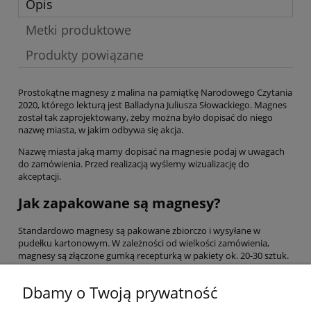
Opis
Metki produktowe
Produkty powiązane
Prostokątne magnesy z malina na pamiątkę Narodowego Czytania
2020, którego lekturą jest Balladyna Juliusza Słowackiego. Magnes
został tak zaprojektowany, żeby można było dopisać do niego
nazwę miasta, w jakim odbywa się akcja.
Nazwę miasta jaką mamy dopisać na magnesie podaj w uwagach
do zamówienia. Przed realizacją wyślemy wizualizację do
akceptacji.
Jak zapakowane są magnesy?
Standardowo magnesy są pakowane zbiorczo i wysyłane w
pudełku kartonowym. W zależności od wielkości zamówienia,
magnesy są złączone gumką recepturką w pakiety ok. 20-30 sztuk.
Czy magnesy na Narodowe Czytanie
Dbamy o Twoją prywatność
mogą być zapakowane pojedynczo?