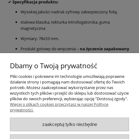
✔
Specyfikacja produktu
:
Wysokiej jakości nadruk cyfrowy zabezpieczony folią,
stalowa blaszka, tekturka introliogatorska, guma
magnetyczna
Wymiary: 78x53 mm,
Produkt gotowy do wręczenia –
na życzenie zapakowany
w woreczek z organzy lub celofanowy woreczek
zaklejany
,
Dbamy o Twoją prywatność
Szybka wysyłka po akceptacji projektu.
Pliki cookies i pokrewne im technologie umożliwiają poprawne
Magnes to piękna pamiątka, która podkreśla wyjątkowość relacji
działanie strony i pomagają nam dostosować ofertę do Twoich
ucznia i nauczyciela, a także personalizowany, gotowy do
potrzeb. Możesz zaakceptować wykorzystanie przez nas
wręczenia i pełen ciepłych emocji prezent.
wszystkich tych plików i przejść do sklepu lub dostosować użycie
plików do swoich preferencji, wybierając opcję "Dostosuj zgody".
Więcej o plikach cookies przeczytasz w naszej Polityce
Pomoc
prywatności.
Moje konto
zaakceptuj tylko niezbędne
Płatności i dostawa