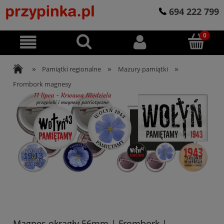
694 222 799
»
»
»
Pamiątki regionalne
Mazury pamiątki
Frombork magnesy
Magnes okrągły 56mm | Frombork |