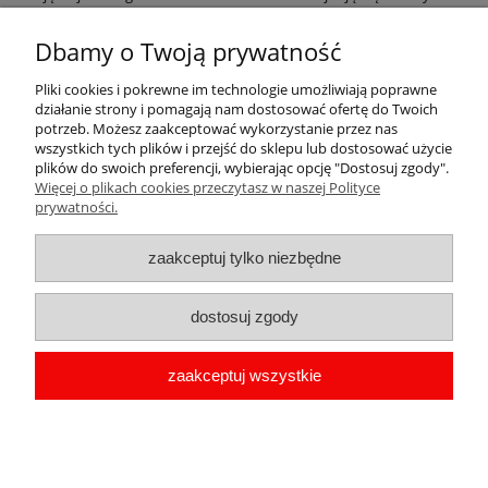
zabudowania, w skład których wchodzi Bazylika, Wieża
Radziejowskiego, Wieża Kopernika oraz dawny pałac biskupi.
Dbamy o Twoją prywatność
Zapraszamy do współpracy sklepiki i stoiska z pamiątkami, kioski,
kwiaciarnie, pensjonaty, hotele. Nie znalazłeś w naszej ofercie
Pliki cookies i pokrewne im technologie umożliwiają poprawne
pamiątek z Twojego regionu. Napisz do nas, przygotujemy nowe
działanie strony i pomagają nam dostosować ofertę do Twoich
projekty. Więcej na temat zakupów hurtowych znajdziesz na
potrzeb. Możesz zaakceptować wykorzystanie przez nas
stronie
hurtowania magnesów pamiątkowych
.
wszystkich tych plików i przejść do sklepu lub dostosować użycie
plików do swoich preferencji, wybierając opcję "Dostosuj zgody".
Więcej o plikach cookies przeczytasz w naszej Polityce
Pomoc
prywatności.
Moje konto
zaakceptuj tylko niezbędne
Płatności i dostawa
dostosuj zgody
Informacje
zaakceptuj wszystkie
O nas
copyright by Przypinka.pl 2009-2026 | Oprogramowanie
shoper
pokaż pełną wersję strony