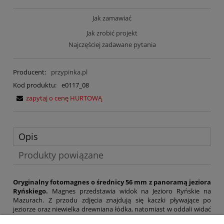
Jak zamawiać
Jak zrobić projekt
Najczęściej zadawane pytania
Producent:
przypinka.pl
Kod produktu:
e0117_08
zapytaj o cenę HURTOWĄ
Opis
Produkty powiązane
Oryginalny fotomagnes o średnicy 56 mm z panoramą jeziora
Ryńskiego.
Magnes przedstawia widok na Jezioro Ryńskie na
Mazurach. Z przodu zdjęcia znajdują się kaczki pływające po
jeziorze oraz niewielka drewniana łódka, natomiast w oddali widać
brzeg jeziora oraz stanicę żeglarską. Magnes może być pięknym