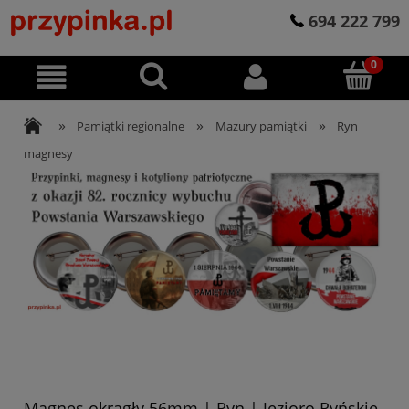
694 222 799
»
»
»
Pamiątki regionalne
Mazury pamiątki
Ryn
magnesy
Magnes okrągły 56mm | Ryn | Jezioro Ryńskie