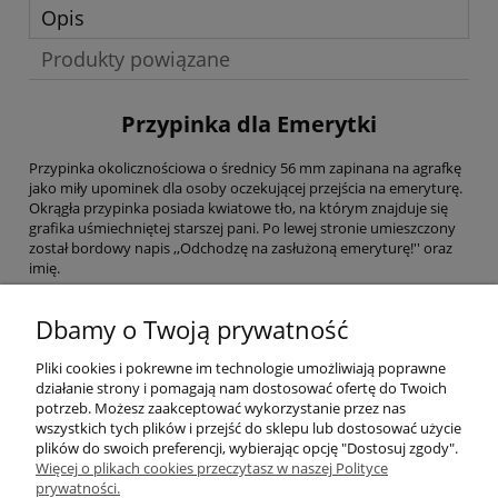
Opis
Produkty powiązane
Przypinka dla Emerytki
Przypinka okolicznościowa o średnicy 56 mm zapinana na agrafkę
jako miły upominek dla osoby oczekującej przejścia na emeryturę.
Okrągła przypinka posiada kwiatowe tło, na którym znajduje się
grafika uśmiechniętej starszej pani. Po lewej stronie umieszczony
został bordowy napis ,,Odchodzę na zasłużoną emeryturę!'' oraz
imię.
Przypinka to ciekawy dodatek do przyjęcia emerytalnego oraz
zabawna forma upominku dla gości.
Dbamy o Twoją prywatność
Pliki cookies i pokrewne im technologie umożliwiają poprawne
działanie strony i pomagają nam dostosować ofertę do Twoich
potrzeb. Możesz zaakceptować wykorzystanie przez nas
wszystkich tych plików i przejść do sklepu lub dostosować użycie
plików do swoich preferencji, wybierając opcję "Dostosuj zgody".
Więcej o plikach cookies przeczytasz w naszej Polityce
Pomoc
prywatności.