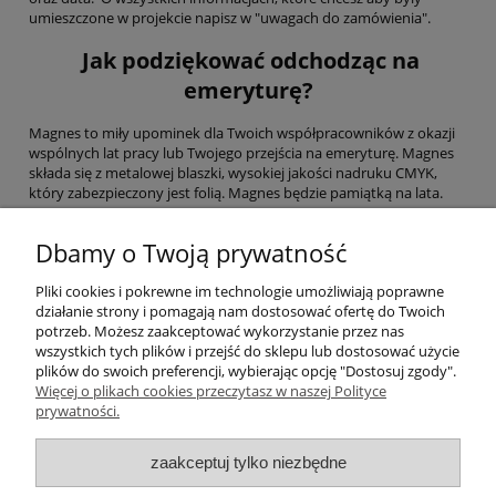
umieszczone w projekcie napisz w "uwagach do zamówienia".
Jak podziękować odchodząc na
emeryturę?
Magnes to miły upominek dla Twoich współpracowników z okazji
wspólnych lat pracy lub Twojego przejścia na emeryturę. Magnes
składa się z metalowej blaszki, wysokiej jakości nadruku CMYK,
który zabezpieczony jest folią. Magnes będzie pamiątką na lata.
Czy można zapakować magnesy "na
Dbamy o Twoją prywatność
prezent"?
Pliki cookies i pokrewne im technologie umożliwiają poprawne
Magnesy pakowane są w zbiorcze opakowanie. Aby pojedynczo
działanie strony i pomagają nam dostosować ofertę do Twoich
zapakować każdy magnes proponujemy do zakupu dodać
potrzeb. Możesz zaakceptować wykorzystanie przez nas
woreczki celofanowe
zaklejane lub
woreczki z organzy
.
wszystkich tych plików i przejść do sklepu lub dostosować użycie
plików do swoich preferencji, wybierając opcję "Dostosuj zgody".
Więcej o plikach cookies przeczytasz w naszej Polityce
Pomoc
prywatności.
Moje konto
zaakceptuj tylko niezbędne