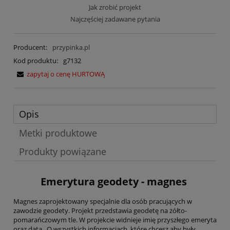
Jak zrobić projekt
Najczęściej zadawane pytania
Producent:
przypinka.pl
Kod produktu:
g7132
zapytaj o cenę HURTOWĄ
Opis
Metki produktowe
Produkty powiązane
Emerytura geodety - magnes
Magnes zaprojektowany specjalnie dla osób pracujących w
zawodzie geodety. Projekt przedstawia geodetę na żółto-
pomarańczowym tle. W projekcie widnieje imię przyszłego emeryta
oraz data. O wszystkich informacjach, które chcesz aby były