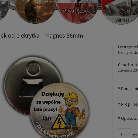
ek od elekrytka - magnes 56mm
Dostępnoś
Czas produ
Cena brutt
zawiera 2
*
Podaj imi
*
Progi iloś
*
Opakowa
szt