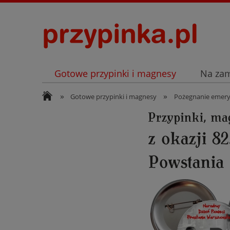
Gotowe przypinki i magnesy
Na za
»
»
Archiwum
Listopad
Gotowe przypinki i magnesy
Pożegnanie emery