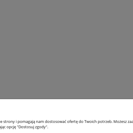
nie strony i pomagają nam dostosować ofertę do Twoich potrzeb. Możesz zaa
Płatności i dostawa
Informacje
jąc opcję "Dostosuj zgody".
Formy płatności
Oferta