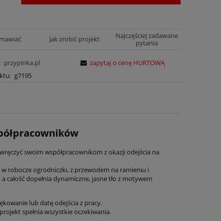
Najczęściej zadawane
amawiać
Jak zrobić projekt
pytania
:
przypinka.pl
zapytaj o cenę HURTOWĄ
ktu:
g7195
spółpracowników
 wręczyć swoim współpracownikom z okazji odejścia na
 w robocze ogrodniczki, z przewodem na ramieniu i
, a całość dopełnia dynamiczne, jasne tło z motywem
kowanie lub datę odejścia z pracy.
 projekt spełnia wszystkie oczekiwania.