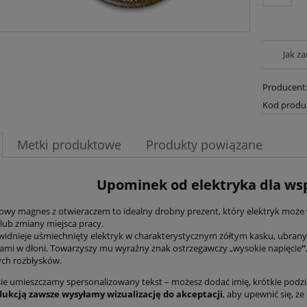
Jak z
Producent
Kod produ
Metki produktowe
Produkty powiązane
Upominek od elektryka dla w
owy magnes z otwieraczem to idealny drobny prezent, który elektryk może
lub zmiany miejsca pracy.
 widnieje uśmiechnięty elektryk w charakterystycznym żółtym kasku, ubrany
mi w dłoni. Towarzyszy mu wyraźny znak ostrzegawczy „wysokie napięcie
”
ych rozbłysków.
e umieszczamy spersonalizowany tekst – możesz dodać imię, krótkie podzię
dukcją zawsze wysyłamy wizualizację do akceptacji
, aby upewnić się, że