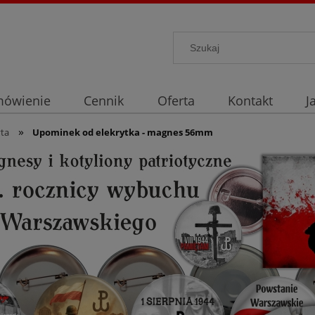
mówienie
Cennik
Oferta
Kontakt
J
»
ta
Upominek od elekrytka - magnes 56mm