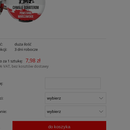
ć:
duża ilość
kcji:
3 dni robocze
7,98 zł
o za 1 sztukę:
3% VAT, bez kosztów dostawy
ę:
ci:
nie:
do koszyka
.