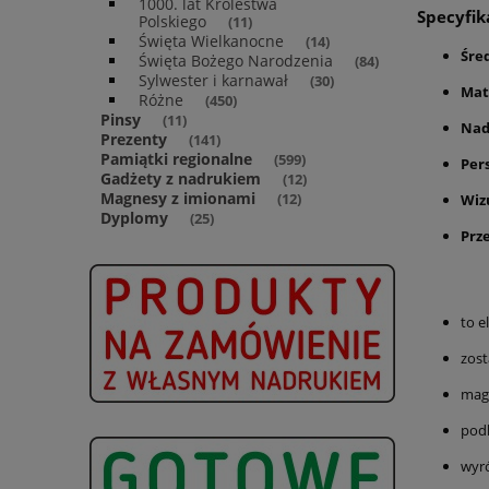
1000. lat Królestwa
Specyfik
Polskiego
(11)
Święta Wielkanocne
(14)
Śre
Święta Bożego Narodzenia
(84)
Sylwester i karnawał
(30)
Mat
Różne
(450)
Pinsy
(11)
Nad
Prezenty
(141)
Pamiątki regionalne
(599)
Per
Gadżety z nadrukiem
(12)
Magnesy z imionami
Wiz
(12)
Dyplomy
(25)
Prz
to e
zost
magn
podk
wyró