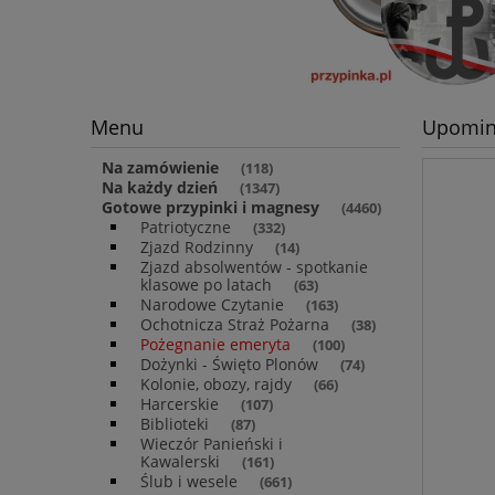
Menu
Upomin
Na zamówienie
(118)
Na każdy dzień
(1347)
Gotowe przypinki i magnesy
(4460)
Patriotyczne
(332)
Zjazd Rodzinny
(14)
Zjazd absolwentów - spotkanie
klasowe po latach
(63)
Narodowe Czytanie
(163)
Ochotnicza Straż Pożarna
(38)
Pożegnanie emeryta
(100)
Dożynki - Święto Plonów
(74)
Kolonie, obozy, rajdy
(66)
Harcerskie
(107)
Biblioteki
(87)
Wieczór Panieński i
Kawalerski
(161)
Ślub i wesele
(661)