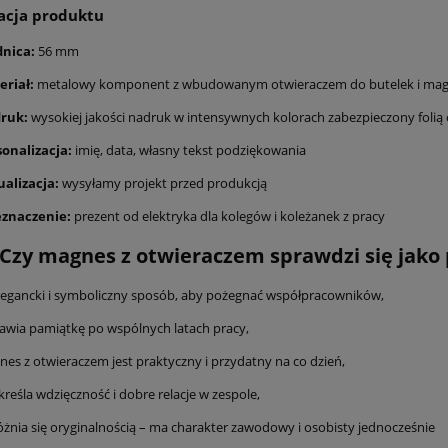
acja produktu
dnica:
56 mm
eriał:
metalowy komponent z wbudowanym otwieraczem do butelek i ma
ruk:
wysokiej jakości nadruk w intensywnych kolorach zabezpieczony folią
sonalizacja:
imię, data, własny tekst podziękowania
ualizacja:
wysyłamy projekt przed produkcją
eznaczenie:
prezent od elektryka dla kolegów i koleżanek z pracy
Czy magnes z otwieraczem sprawdzi się jako 
legancki i symboliczny sposób, aby pożegnać współpracowników,
awia pamiątkę po wspólnych latach pracy,
es z otwieraczem jest praktyczny i przydatny na co dzień,
reśla wdzięczność i dobre relacje w zespole,
żnia się oryginalnością – ma charakter zawodowy i osobisty jednocześnie