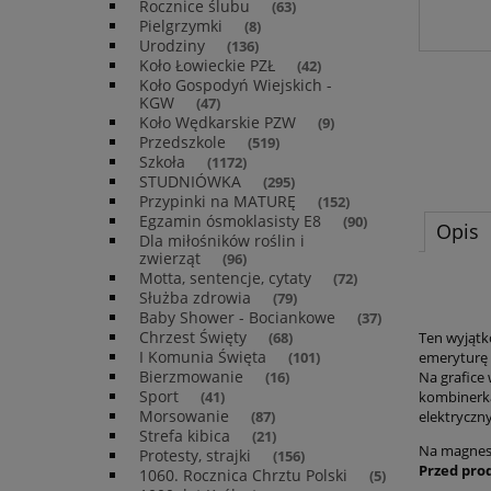
Rocznice ślubu
(63)
Pielgrzymki
(8)
Urodziny
(136)
Koło Łowieckie PZŁ
(42)
Koło Gospodyń Wiejskich -
KGW
(47)
Koło Wędkarskie PZW
(9)
Przedszkole
(519)
Szkoła
(1172)
STUDNIÓWKA
(295)
Przypinki na MATURĘ
(152)
Egzamin ósmoklasisty E8
(90)
Opis
Dla miłośników roślin i
zwierząt
(96)
Motta, sentencje, cytaty
(72)
Służba zdrowia
(79)
Baby Shower - Bociankowe
(37)
Chrzest Święty
Ten wyjątk
(68)
I Komunia Święta
emeryturę 
(101)
Bierzmowanie
Na grafice
(16)
Sport
kombinerka
(41)
Morsowanie
elektryczn
(87)
Strefa kibica
(21)
Na magnesi
Protesty, strajki
(156)
Przed pro
1060. Rocznica Chrztu Polski
(5)