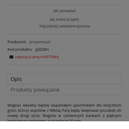
Jak zamawiać
Jak zrobić projekt
Najczęściej zadawane pytania
Producent:
przypinka.pl
Kod produktu:
g3228m
zapytaj o cenę HURTOWĄ
Opis
Produkty powiązane
Magnes weselny będzie wspaniałym upominkiem dla wszystkich
gości, którzy wspólnie z Młodą Parą będą świętować początek ich
nowej drogi życia. Magnes w czerwonych barwach z pięknym
kwiatowym motywem, w rozmiarze 56 mm.