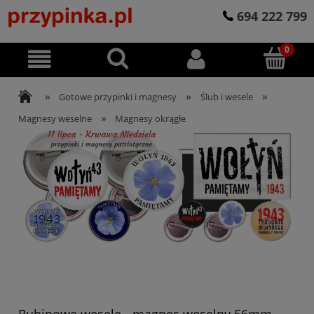
694 222 799
»
»
»
Gotowe przypinki i magnesy
Ślub i wesele
»
Magnesy weselne
Magnesy okrągłe