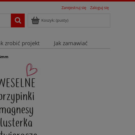
Zarejestruj się
Zaloguj się
Koszyk:
(pusty)
ak zrobić projekt
Jak zamawiać
56mm