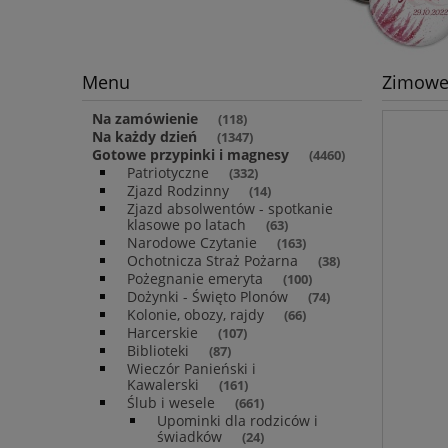
Menu
Zimowe
Na zamówienie
(118)
Na każdy dzień
(1347)
Gotowe przypinki i magnesy
(4460)
Patriotyczne
(332)
Zjazd Rodzinny
(14)
Zjazd absolwentów - spotkanie
klasowe po latach
(63)
Narodowe Czytanie
(163)
Ochotnicza Straż Pożarna
(38)
Pożegnanie emeryta
(100)
Dożynki - Święto Plonów
(74)
Kolonie, obozy, rajdy
(66)
Harcerskie
(107)
Biblioteki
(87)
Wieczór Panieński i
Kawalerski
(161)
Ślub i wesele
(661)
Upominki dla rodziców i
świadków
(24)