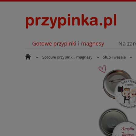
Gotowe przypinki i magnesy
Na za
»
»
»
Archiwum
Listopad
Gotowe przypinki i magnesy
Ślub i wesele