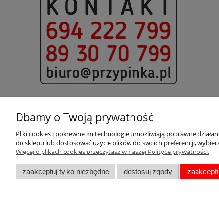
Dbamy o Twoją prywatność
Pliki cookies i pokrewne im technologie umożliwiają poprawne działa
Pomoc
Moje konto
do sklepu lub dostosować użycie plików do swoich preferencji, wybiera
Więcej o plikach cookies przeczytasz w naszej Polityce prywatności.
Pytania i odpowiedzi
Twoje zamówienia
Metki
Ustawienia konta
zaakceptuj tylko niezbędne
dostosuj zgody
zaakceptu
Zwroty i reklamacje
Regulamin
Polityka prywatności