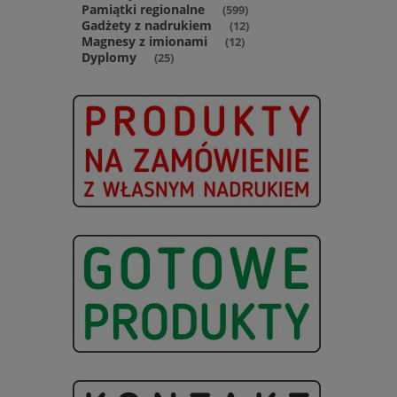
Pamiątki regionalne
(599)
Gadżety z nadrukiem
(12)
Magnesy z imionami
(12)
Dyplomy
(25)