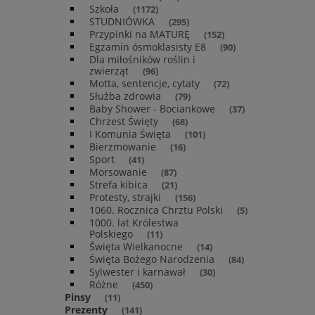
Szkoła
(1172)
STUDNIÓWKA
(295)
Przypinki na MATURĘ
(152)
Egzamin ósmoklasisty E8
(90)
Dla miłośników roślin i
zwierząt
(96)
Motta, sentencje, cytaty
(72)
Służba zdrowia
(79)
Baby Shower - Bociankowe
(37)
Chrzest Święty
(68)
I Komunia Święta
(101)
Bierzmowanie
(16)
Sport
(41)
Morsowanie
(87)
Strefa kibica
(21)
Protesty, strajki
(156)
1060. Rocznica Chrztu Polski
(5)
1000. lat Królestwa
Polskiego
(11)
Święta Wielkanocne
(14)
Święta Bożego Narodzenia
(84)
Sylwester i karnawał
(30)
Różne
(450)
Pinsy
(11)
Prezenty
(141)