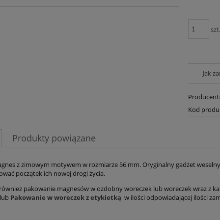
szt
Jak z
Producent
Kod produ
Produkty powiązane
nes z zimowym motywem w rozmiarze 56 mm. Oryginalny gadżet weselny or
ować początek ich nowej drogi życia.
ównież pakowanie magnesów w ozdobny woreczek lub woreczek wraz z kar
lub
Pakowanie w woreczek z etykietką
w ilości odpowiadającej ilości 