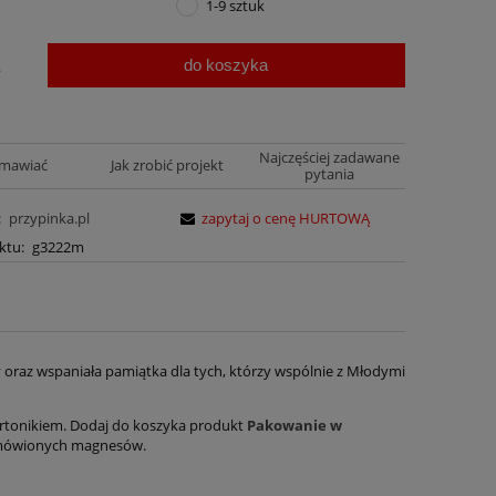
1-9 sztuk
do koszyka
.
Najczęściej zadawane
amawiać
Jak zrobić projekt
pytania
:
przypinka.pl
zapytaj o cenę HURTOWĄ
ktu:
g3222m
az wspaniała pamiątka dla tych, którzy wspólnie z Młodymi
tonikiem. Dodaj do koszyka produkt
Pakowanie w
zamówionych magnesów.