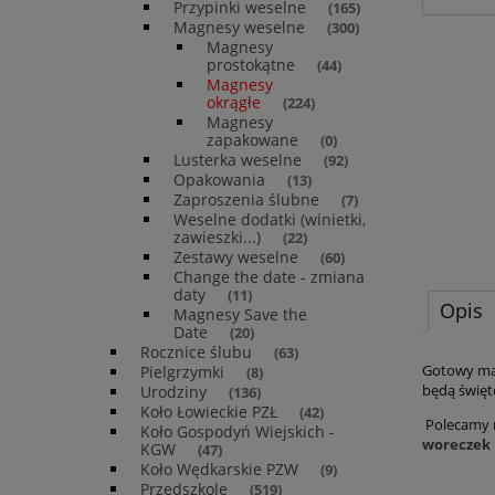
Przypinki weselne
(165)
Magnesy weselne
(300)
Magnesy
prostokątne
(44)
Magnesy
okrągłe
(224)
Magnesy
zapakowane
(0)
Lusterka weselne
(92)
Opakowania
(13)
Zaproszenia ślubne
(7)
Weselne dodatki (winietki,
zawieszki...)
(22)
Zestawy weselne
(60)
Change the date - zmiana
daty
(11)
Opis
Magnesy Save the
Date
(20)
Rocznice ślubu
(63)
Gotowy mag
Pielgrzymki
(8)
będą święt
Urodziny
(136)
Koło Łowieckie PZŁ
(42)
Polecamy r
Koło Gospodyń Wiejskich -
woreczek
KGW
(47)
Koło Wędkarskie PZW
(9)
Przedszkole
(519)