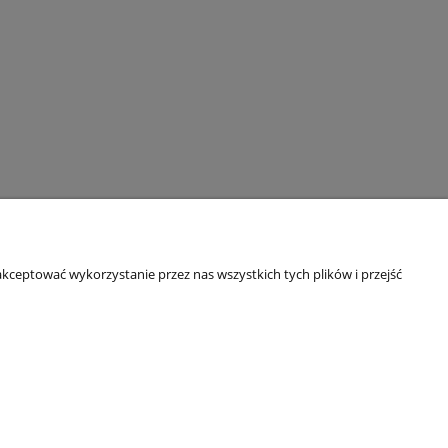
kceptować wykorzystanie przez nas wszystkich tych plików i przejść
O nas
O firmie
kowe B2B
Referencje
Blog
Kontakt