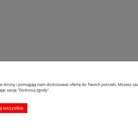
nie strony i pomagają nam dostosować ofertę do Twoich potrzeb. Możesz zaa
Płatności i dostawa
Informacje
jąc opcję "Dostosuj zgody".
Formy płatności
Oferta
Rabaty i promocje
Magnesy pamiąt
j wszystkie
Czas i koszty dostawy
Jak zamawiać
Czas realizacji zamówienia
Jak zrobić projekt
Jak kupować?
copyright by Przypinka.pl 2009-2026 | Oprogramowanie
shoper