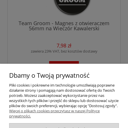
Team Groom - Magnes z otwieraczem
56mm na Wieczór Kawalerski
7,98 zł
zawiera 23% VAT, bez kosztów dostawy
do koszyka
Dbamy o Twoją prywatność
Pliki cookies i pokrewne im technologie umożliwiają poprawne
«
1
...
140
141
142
143
144
...
działanie strony i pomagają nam dostosować ofertę do Twoich
172
»
potrzeb. Możesz zaakceptować wykorzystanie przez nas
wszystkich tych plików i przejść do sklepu lub dostosować użycie
plików do swoich preferencji, wybierając opcję "Dostosuj zgody".
Więcej o plikach cookies przeczytasz w naszej Polityce
Pomoc
prywatności.
Moje konto