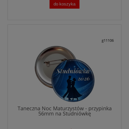
do koszyka
g11106
Taneczna Noc Maturzystów - przypinka
56mm na Studniówkę