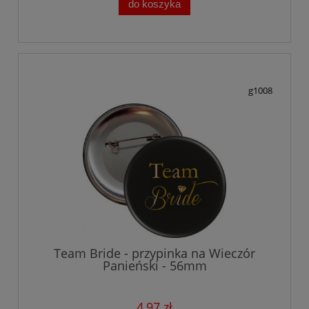
do koszyka
g1008
Team Bride - przypinka na Wieczór
Panieński - 56mm
4,97 zł