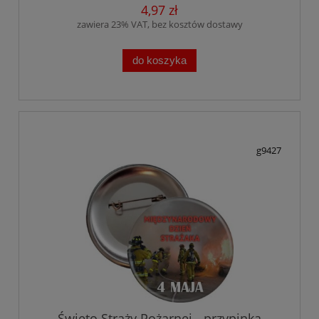
4,97 zł
zawiera 23% VAT, bez kosztów dostawy
do koszyka
g9427
Święto Straży Pożarnej - przypinka