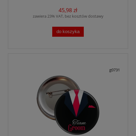
45,98 zł
zawiera 23% VAT, bez kosztów dostawy
do koszyka
g0731