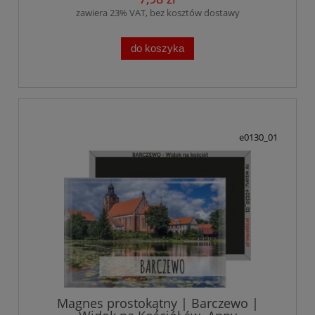
zawiera 23% VAT, bez kosztów dostawy
do koszyka
e0130_01
Magnes prostokątny | Barczewo |