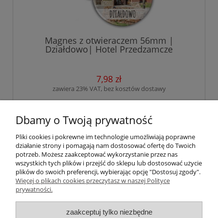
Magnes z otwieraczem 56mm |
Działdowo| Hotel Przedzamcze
7,98 zł
zawiera 23% VAT, bez kosztów dostawy
do koszyka
Dbamy o Twoją prywatność
Pliki cookies i pokrewne im technologie umożliwiają poprawne
działanie strony i pomagają nam dostosować ofertę do Twoich
«
1
...
4
5
6
7
8
»
potrzeb. Możesz zaakceptować wykorzystanie przez nas
wszystkich tych plików i przejść do sklepu lub dostosować użycie
plików do swoich preferencji, wybierając opcję "Dostosuj zgody".
Więcej o plikach cookies przeczytasz w naszej Polityce
Pomoc
prywatności.
Moje konto
zaakceptuj tylko niezbędne