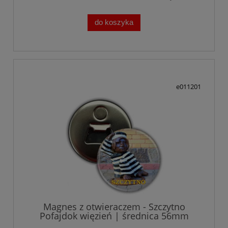
do koszyka
e011201
Magnes z otwieraczem - Szczytno
Pofajdok więzień | średnica 56mm