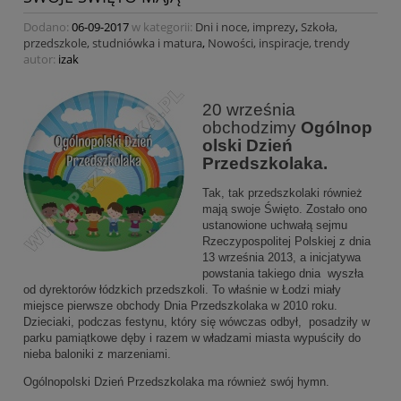
Dodano:
06-09-2017
w kategorii:
Dni i noce, imprezy
,
Szkoła,
przedszkole, studniówka i matura
,
Nowości, inspiracje, trendy
autor:
izak
20 września
obchodzimy
Ogólnop
olski Dzień
Przedszkolaka.
Tak, tak przedszkolaki również
mają swoje Święto. Zostało ono
ustanowione uchwałą sejmu
Rzeczypospolitej Polskiej z dnia
13 września 2013, a inicjatywa
powstania takiego dnia wyszła
od dyrektorów łódzkich przedszkoli. To właśnie w Łodzi miały
miejsce pierwsze obchody Dnia Przedszkolaka w 2010 roku.
Dzieciaki, podczas festynu, który się wówczas odbył, posadziły w
parku pamiątkowe dęby i razem w władzami miasta wypuściły do
nieba baloniki z marzeniami.
Ogólnopolski Dzień Przedszkolaka ma również swój hymn.