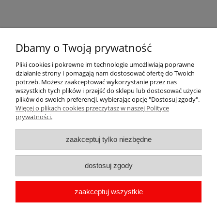
Dbamy o Twoją prywatność
Pliki cookies i pokrewne im technologie umożliwiają poprawne
działanie strony i pomagają nam dostosować ofertę do Twoich
Komentarze do wpisu (0)
potrzeb. Możesz zaakceptować wykorzystanie przez nas
wszystkich tych plików i przejść do sklepu lub dostosować użycie
plików do swoich preferencji, wybierając opcję "Dostosuj zgody".
Więcej o plikach cookies przeczytasz w naszej Polityce
Pomoc
prywatności.
Moje konto
zaakceptuj tylko niezbędne
Płatności i dostawa
dostosuj zgody
Informacje
zaakceptuj wszystkie
O nas