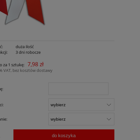
ć:
duża ilość
kcji:
3 dni robocze
7,98 zł
o za 1 sztukę:
3% VAT, bez kosztów dostawy
ę:
ci:
nie:
do koszyka
.