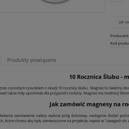
Jak z
Producent
Kod produ
Produkty powiązane
10 Rocznica Ślubu - 
nes z prostym rysunkiem z okazji 10 rocznicy ślubu. Magnes to świetny doda
wić także miły upominek dla przyjaciół i rodziny. Magnes ma średnicę 56m
Jak zamówić magnesy na ro
ładania zamówienia należy wybrać próg ilościowy, następnie dodać potr
ch, które chcesz aby były zamieszczone na projekcie, napisz w "uwagach do