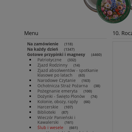
Menu
10. Roc
Na zamówienie
(118)
Na każdy dzień
(1347)
Gotowe przypinki i magnesy
(4460)
Patriotyczne
(332)
Zjazd Rodzinny
(14)
Zjazd absolwentów - spotkanie
klasowe po latach
(63)
Narodowe Czytanie
(163)
Ochotnicza Straż Pożarna
(38)
Pożegnanie emeryta
(100)
Dożynki - Święto Plonów
(74)
Kolonie, obozy, rajdy
(66)
Harcerskie
(107)
Biblioteki
(87)
Wieczór Panieński i
Kawalerski
(161)
Ślub i wesele
(661)