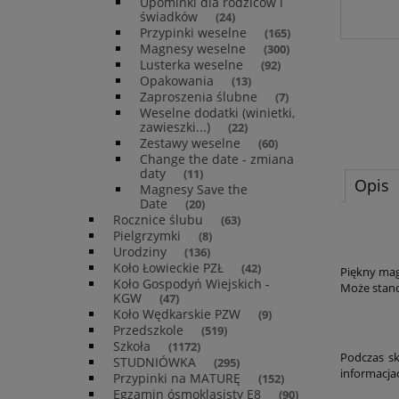
Upominki dla rodziców i
świadków
(24)
Przypinki weselne
(165)
Magnesy weselne
(300)
Lusterka weselne
(92)
Opakowania
(13)
Zaproszenia ślubne
(7)
Weselne dodatki (winietki,
zawieszki...)
(22)
Zestawy weselne
(60)
Change the date - zmiana
daty
(11)
Opis
Magnesy Save the
Date
(20)
Rocznice ślubu
(63)
Pielgrzymki
(8)
Urodziny
(136)
Koło Łowieckie PZŁ
(42)
Piękny mag
Koło Gospodyń Wiejskich -
Może stano
KGW
(47)
Koło Wędkarskie PZW
(9)
Przedszkole
(519)
Szkoła
(1172)
Podczas sk
STUDNIÓWKA
(295)
informacja
Przypinki na MATURĘ
(152)
Egzamin ósmoklasisty E8
(90)