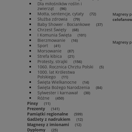
Dla miłośników roślin i
zwierząt
(96)
Motta, sentencje, cytaty
Magnesy p
(72)
Służba zdrowia
celofano
(79)
Baby Shower - Bociankowe
(37)
Chrzest Święty
(68)
I Komunia Święta
(101)
Bierzmowanie
(16)
Magnesy pr
Sport
(41)
Morsowanie
(87)
Strefa kibica
(21)
Protesty, strajki
(156)
1060. Rocznica Chrztu Polski
(5)
1000. lat Królestwa
Polskiego
(11)
Święta Wielkanocne
(14)
Święta Bożego Narodzenia
(84)
Sylwester i karnawał
(30)
Różne
(450)
Pinsy
(11)
Prezenty
(141)
Pamiątki regionalne
(599)
Gadżety z nadrukiem
(12)
Magnesy z imionami
(12)
Dyplomy
(25)