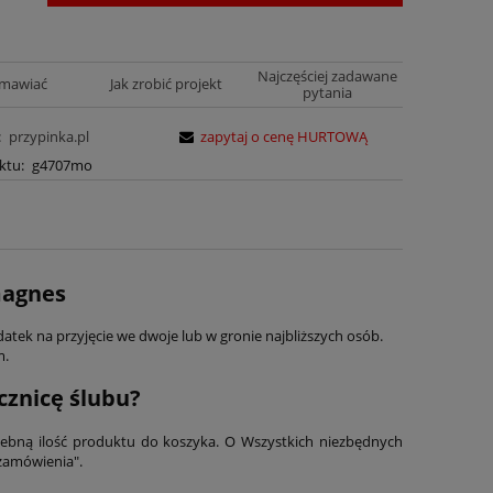
Najczęściej zadawane
amawiać
Jak zrobić projekt
pytania
:
przypinka.pl
zapytaj o cenę HURTOWĄ
ktu:
g4707mo
magnes
tek na przyjęcie we dwoje lub w gronie najbliższych osób.
m.
cznicę ślubu?
zebną ilość produktu do koszyka. O Wszystkich niezbędnych
 zamówienia".