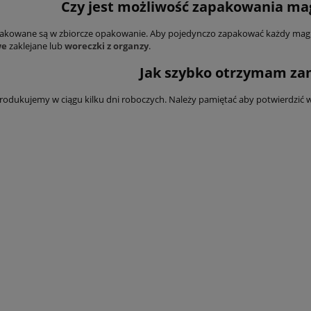
Czy jest możliwość zapakowania ma
akowane są w zbiorcze opakowanie. Aby pojedynczo zapakować każdy ma
we
zaklejane lub
woreczki z organzy
.
Jak szybko otrzymam za
odukujemy w ciągu kilku dni roboczych. Należy pamiętać aby potwierdzić wy