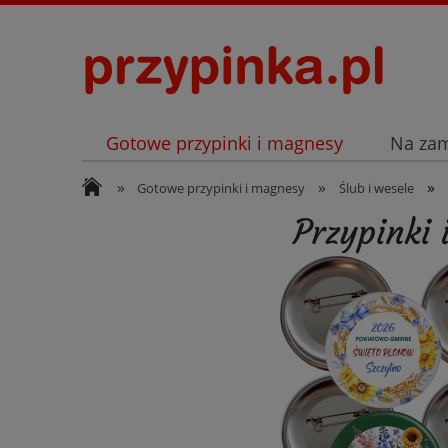
Gotowe przypinki i magnesy
Na za
»
»
»
Archiwum
Listopad
Gotowe przypinki i magnesy
Ślub i wesele