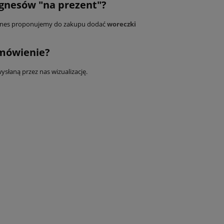
gnesów "na prezent"?
gnes proponujemy do zakupu dodać
woreczki
mówienie?
słaną przez nas wizualizację.