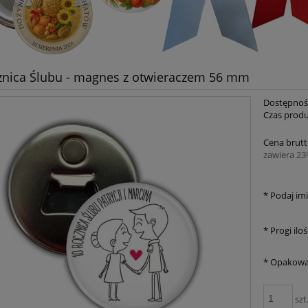
znica Ślubu - magnes z otwieraczem 56 mm
Dostępnoś
Czas produ
Cena brutt
zawiera 2
*
Podaj imi
*
Progi iloś
*
Opakowa
szt