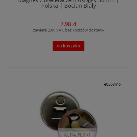
Magnes z otwieraczem okrągły 56mm |
Polska | Bocian Biały
7,98 zł
zawiera 23% VAT, bez kosztów dostawy
do koszyka
e0368mo