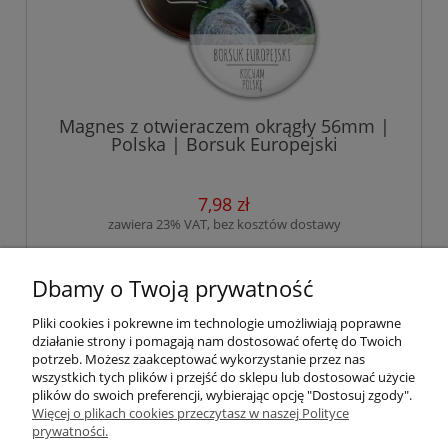
Magnes z otwieraczem okrągły 56mm |
Polska | Borsuk Europejski
7,98 zł
zawiera 23% VAT, bez kosztów dostawy
do koszyka
Dbamy o Twoją prywatność
Pliki cookies i pokrewne im technologie umożliwiają poprawne
działanie strony i pomagają nam dostosować ofertę do Twoich
«
1
...
3
4
5
6
7
8
»
potrzeb. Możesz zaakceptować wykorzystanie przez nas
wszystkich tych plików i przejść do sklepu lub dostosować użycie
plików do swoich preferencji, wybierając opcję "Dostosuj zgody".
Więcej o plikach cookies przeczytasz w naszej Polityce
Pomoc
prywatności.