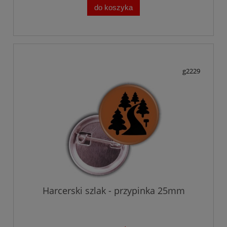
do koszyka
g2229
Harcerski szlak - przypinka 25mm