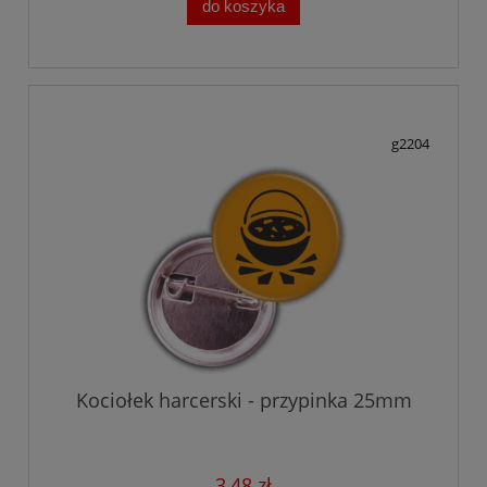
do koszyka
g2204
Kociołek harcerski - przypinka 25mm
3,48 zł