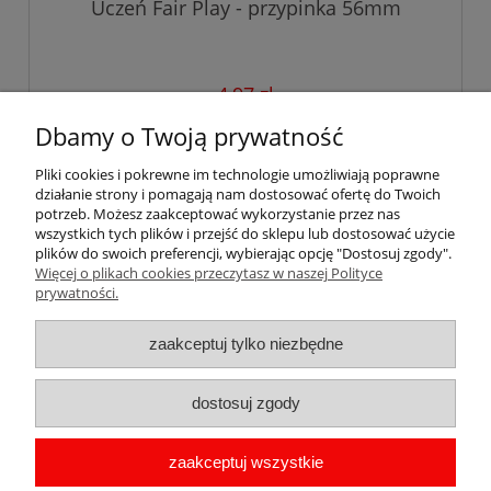
Uczeń Fair Play - przypinka 56mm
4,97 zł
zawiera 23% VAT, bez kosztów dostawy
Dbamy o Twoją prywatność
do koszyka
Pliki cookies i pokrewne im technologie umożliwiają poprawne
działanie strony i pomagają nam dostosować ofertę do Twoich
potrzeb. Możesz zaakceptować wykorzystanie przez nas
wszystkich tych plików i przejść do sklepu lub dostosować użycie
plików do swoich preferencji, wybierając opcję "Dostosuj zgody".
Więcej o plikach cookies przeczytasz w naszej Polityce
Pomoc
prywatności.
Moje konto
zaakceptuj tylko niezbędne
Płatności i dostawa
dostosuj zgody
Informacje
zaakceptuj wszystkie