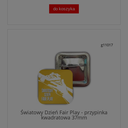
do koszyka
g11017
Światowy Dzień Fair Play - przypinka
kwadratowa 37mm