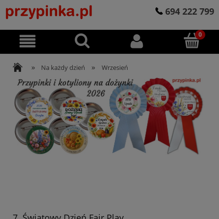
694 222 799
»
»
Na każdy dzień
Wrzesień
7. Światowy Dzień Fair Play