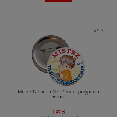
g3439
Mistrz Tabliczki Mnożenia - przypinka
56mm
4,97 zł