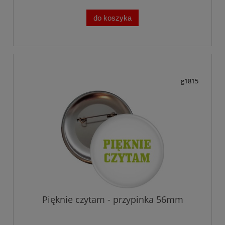
do koszyka
g1815
Pięknie czytam - przypinka 56mm