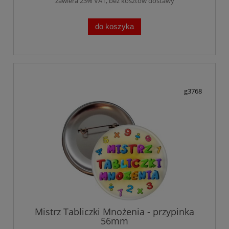
zawiera 23% VAT, bez kosztów dostawy
do koszyka
g3768
Mistrz Tabliczki Mnożenia - przypinka
56mm