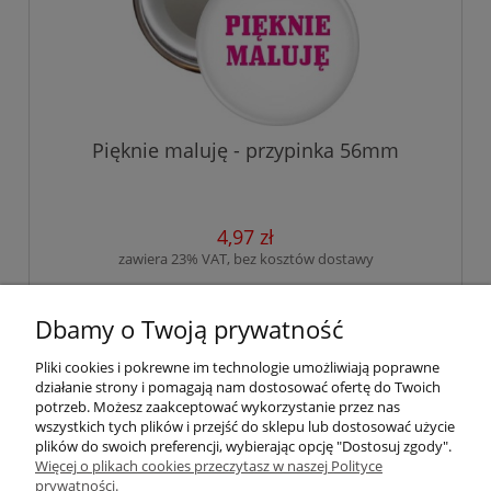
Pięknie maluję - przypinka 56mm
4,97 zł
zawiera 23% VAT, bez kosztów dostawy
do koszyka
Dbamy o Twoją prywatność
Pliki cookies i pokrewne im technologie umożliwiają poprawne
działanie strony i pomagają nam dostosować ofertę do Twoich
«
1
...
5
6
7
8
9
»
potrzeb. Możesz zaakceptować wykorzystanie przez nas
wszystkich tych plików i przejść do sklepu lub dostosować użycie
plików do swoich preferencji, wybierając opcję "Dostosuj zgody".
Więcej o plikach cookies przeczytasz w naszej Polityce
Pomoc
prywatności.