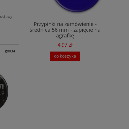
dostawy
ienie -
Przypinki na zamówienie -
Przyp
ięcie na
średnica 56 mm - zapięcie na
średnic
agrafkę
4,97 zł
g0934
do koszyka
 -