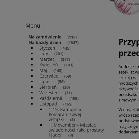
Menu
Na zamówienie
(118)
Przy
Na każdy dzień
(1347)
Styczeń
(145)
prze
Luty
(201)
Marzec
(247)
Kwiecień
(103)
Andrzejki t
Maj
(148)
setek lat w
Czerwiec
(69)
czekają na 
Lipiec
(58)
młodszych o
Sierpień
(20)
aktywności
Wrzesień
(71)
przedszkol
Październik
(195)
zimowymi 
Listopad
(165)
1-19. Kampania
W naszej o
Pomarańczowej
wróżb i za
wstążki
(5)
podstawowy
1. Movember - Miesiąc
magicznymi
świadomości raka prostaty
dodatkiem 
i jąder
(8)