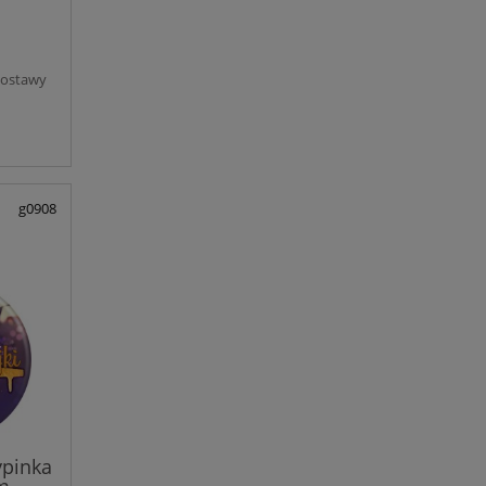
dostawy
g0908
ypinka
m