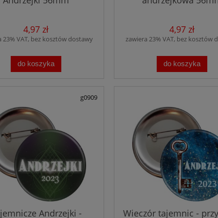
4,97 zł
4,97 zł
a 23% VAT, bez kosztów dostawy
zawiera 23% VAT, bez kosztów 
do koszyka
do koszyka
g0909
jemnicze Andrzejki -
Wieczór tajemnic - prz