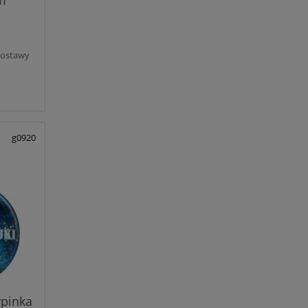
dostawy
g0920
ypinka