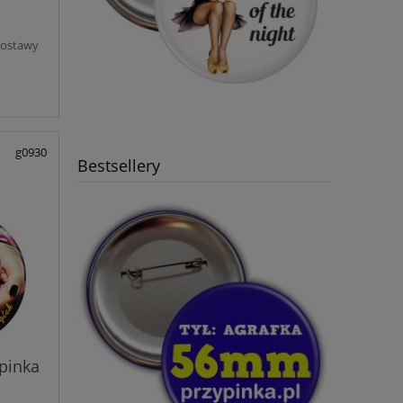
dostawy
g0930
Bestsellery
pinka