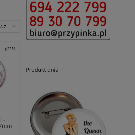
A-Z
g2251
Produkt dnia
i -
 37mm