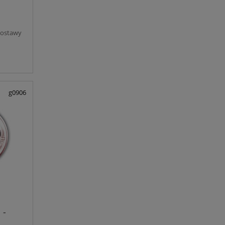
dostawy
g0906
 -