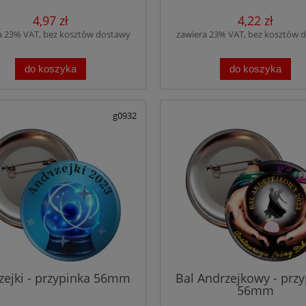
4,97 zł
4,22 zł
a 23% VAT, bez kosztów dostawy
zawiera 23% VAT, bez kosztów 
do koszyka
do koszyka
g0932
zejki - przypinka 56mm
Bal Andrzejkowy - przy
56mm