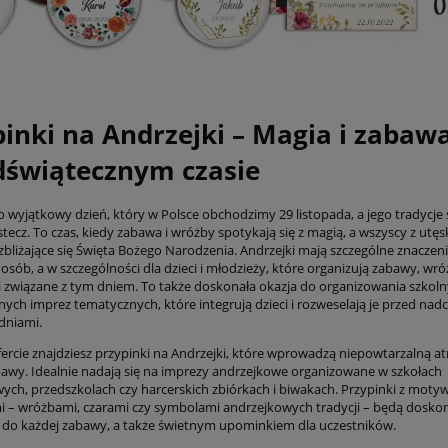
pinki na Andrzejki – Magia i zabaw
dświątecznym czasie
o wyjątkowy dzień, który w Polsce obchodzimy 29 listopada, a jego tradycje 
stecz. To czas, kiedy zabawa i wróżby spotykają się z magią, a wszyscy z utę
zbliżające się Święta Bożego Narodzenia. Andrzejki mają szczególne znaczeni
sób, a w szczególności dla dzieci i młodzieży, które organizują zabawy, wró
 związane z tym dniem. To także doskonała okazja do organizowania szkoln
nych imprez tematycznych, które integrują dzieci i rozweselają je przed na
dniami.
fercie znajdziesz przypinki na Andrzejki, które wprowadzą niepowtarzalną a
bawy. Idealnie nadają się na imprezy andrzejkowe organizowane w szkołach
ch, przedszkolach czy harcerskich zbiórkach i biwakach. Przypinki z moty
 – wróżbami, czarami czy symbolami andrzejkowych tradycji – będą dosko
do każdej zabawy, a także świetnym upominkiem dla uczestników.