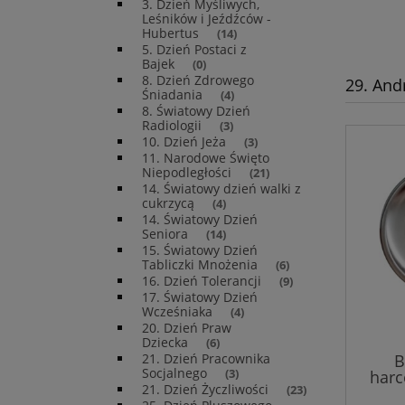
3. Dzień Myśliwych,
Leśników i Jeźdźców -
Hubertus
(14)
5. Dzień Postaci z
Bajek
(0)
8. Dzień Zdrowego
29. Andr
Śniadania
(4)
8. Światowy Dzień
Radiologii
(3)
10. Dzień Jeża
(3)
11. Narodowe Święto
Niepodległości
(21)
14. Światowy dzień walki z
cukrzycą
(4)
14. Światowy Dzień
Seniora
(14)
15. Światowy Dzień
Tabliczki Mnożenia
(6)
16. Dzień Tolerancji
(9)
17. Światowy Dzień
Wcześniaka
(4)
20. Dzień Praw
Dziecka
(6)
21. Dzień Pracownika
B
Socjalnego
(3)
harc
21. Dzień Życzliwości
(23)