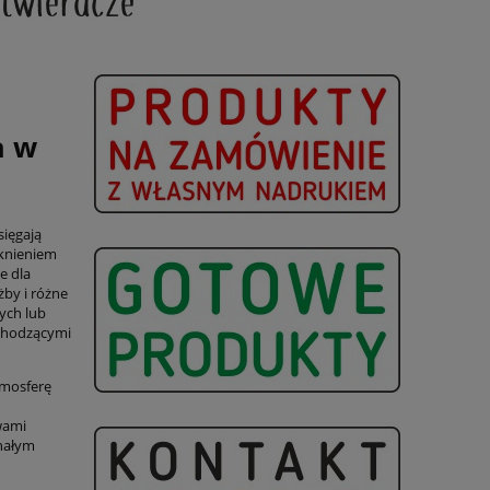
a w
sięgają
sknieniem
e dla
żby i różne
ych lub
dchodzącymi
tmosferę
wami
nałym