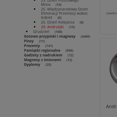
25. Dzień Pluszowego
Misia
(14)
25. Międzynarodowy Dzień
zawier
Eliminacji Przemocy wobec
Kobiet
(6)
25. Dzień Kolejarza
(8)
29. Andrzejki
(13)
Grudzień
(168)
Gotowe przypinki i magnesy
(4460)
Pinsy
(11)
Prezenty
(141)
Pamiątki regionalne
(599)
Gadżety z nadrukiem
(12)
Magnesy z imionami
(12)
Dyplomy
(25)
Andr