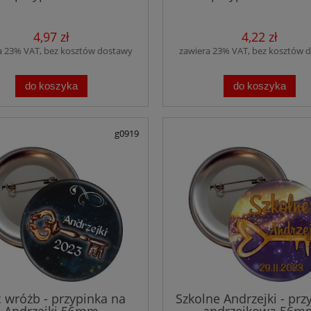
4,97 zł
4,22 zł
a 23% VAT, bez kosztów dostawy
zawiera 23% VAT, bez kosztów 
do koszyka
do koszyka
g0919
 wróżb - przypinka na
Szkolne Andrzejki - prz
Andrzejki 56mm
andrzejkowa 56m