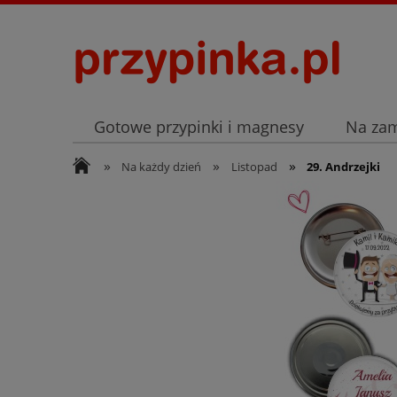
Gotowe przypinki i magnesy
Na za
»
»
»
Archiwum
Listopad
Na każdy dzień
Listopad
29. Andrzejki