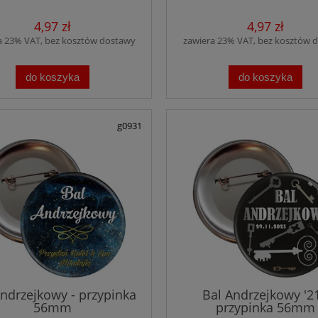
4,97 zł
4,97 zł
a 23% VAT, bez kosztów dostawy
zawiera 23% VAT, bez kosztów 
Przypinki na zamów
średnica 45 mm - zap
do koszyka
do koszyka
agrafkę
2,61 zł
g0931
do koszyka
Andrzejkowy - przypinka
Bal Andrzejkowy '21
56mm
przypinka 56mm